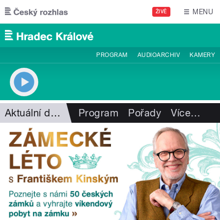
Přejít k hlavnímu obsahu
MENU
ŽIVĚ
PROGRAM
AUDIOARCHIV
KAMERY
Aktuální dění
Program
Pořady
Více
…