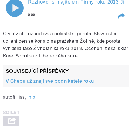
Rozhovor s majitelem Firmy roku 2013 Jiří
Rozhovor s majitelem Firmy roku 2013
0:00
Jiřím Grundem v pořadu Stalo se dnes
Play /
Stalo
Rozhovor s majitelem Firmy roku
O vítězích rozhodovala celostátní porota. Slavnostní
se
2013 Jiřím Grundem v pořadu
dnes
udílení cen se konalo na pražském Žofíně, kde porota
vyhlásila také Živnostníka roku 2013. Ocenění získal sklář
Karel Sobotka z Libereckého kraje.
SOUVISEJÍCÍ PŘÍSPĚVKY
V Chebu už znají své podnikatele roku
pause
autoři:
jas
,
nib