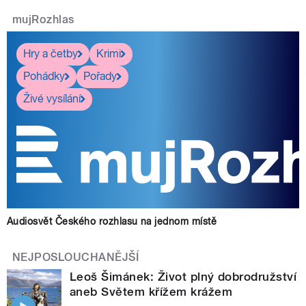
mujRozhlas
Hry a četby
Krimi
Pohádky
Pořady
Živé vysílání
Audiosvět Českého rozhlasu na jednom místě
NEJPOSLOUCHANĚJŠÍ
Leoš Šimánek: Život plný dobrodružství
aneb Světem křížem krážem