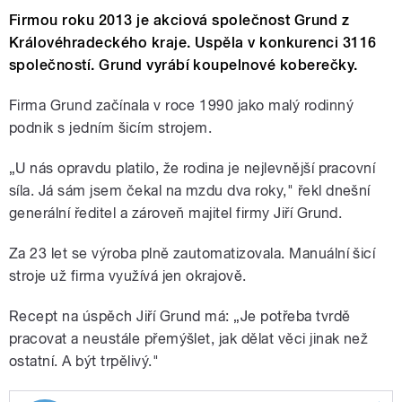
Firmou roku 2013 je akciová společnost Grund z
Královéhradeckého kraje. Uspěla v konkurenci 3116
společností. Grund vyrábí koupelnové koberečky.
Firma Grund začínala v roce 1990 jako malý rodinný
podnik s jedním šicím strojem.
„U nás opravdu platilo, že rodina je nejlevnější pracovní
síla. Já sám jsem čekal na mzdu dva roky," řekl dnešní
generální ředitel a zároveň majitel firmy Jiří Grund.
Za 23 let se výroba plně zautomatizovala. Manuální šicí
stroje už firma využívá jen okrajově.
Recept na úspěch Jiří Grund má: „Je potřeba tvrdě
pracovat a neustále přemýšlet, jak dělat věci jinak než
ostatní. A být trpělivý."