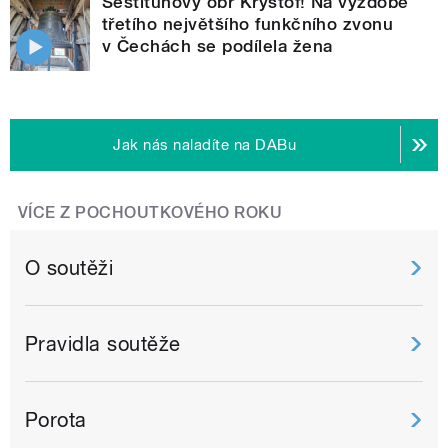
Šestitunový obr Kryštof! Na výzdobě
třetího největšího funkčního zvonu
v Čechách se podílela žena
Jak nás naladíte na DABu
VÍCE Z POCHOUTKOVÉHO ROKU
O soutěži
Pravidla soutěže
Porota