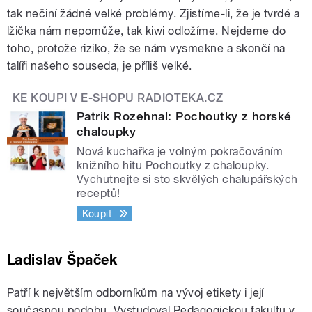
tak nečiní žádné velké problémy. Zjistíme-li, že je tvrdé a
lžička nám nepomůže, tak kiwi odložíme. Nejdeme do
toho, protože riziko, že se nám vysmekne a skončí na
talíři našeho souseda, je příliš velké.
KE KOUPI V E-SHOPU RADIOTEKA.CZ
Patrik Rozehnal: Pochoutky z horské
chaloupky
Nová kuchařka je volným pokračováním
knižního hitu Pochoutky z chaloupky.
Vychutnejte si sto skvělých chalupářských
receptů!
Koupit
Ladislav Špaček
Patří k největším odborníkům na vývoj etikety i její
současnou podobu. Vystudoval Pedagogickou fakultu v