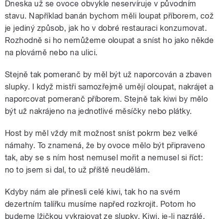
Dneska už se ovoce obvykle neservíruje v původním
stavu. Například banán bychom měli loupat příborem, což
je jediný způsob, jak ho v dobré restauraci konzumovat.
Rozhodně si ho nemůžeme oloupat a sníst ho jako někde
na plovárně nebo na ulici.
Stejně tak pomeranč by měl být už naporcován a zbaven
slupky. I když mistři samozřejmě umějí oloupat, nakrájet a
naporcovat pomeranč příborem. Stejně tak kiwi by mělo
být už nakrájeno na jednotlivé měsíčky nebo plátky.
Host by měl vždy mít možnost sníst pokrm bez velké
námahy. To znamená, že by ovoce mělo být připraveno
tak, aby se s ním host nemusel mořit a nemusel si říct:
no to jsem si dal, to už příště neudělám.
Kdyby nám ale přinesli celé kiwi, tak ho na svém
dezertním talířku musíme napřed rozkrojit. Potom ho
budeme lžičkou vykrajovat ze slupky. Kiwi, je-li nazrálé,