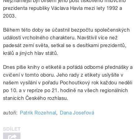
Nejznámější byl ovšem jeho post tiskového mluvčího
prezidenta republiky Václava Havla mezi lety 1992 a
2003.
Během této doby se účastnil bezpočtu společenských
událostí vrcholného charakteru. Navštívil více než
padesát zemí světa, setkal se s desítkami prezidentů,
králů a jiných hlav států.
Dnes píše knihy o etiketě a pořádá odborné přednášky a
cvičení v tomto oboru. Jeho rady z etikety uslyšíte v
našem vysílání v pořadu Pochoutkový rok každou neděli
po 10. a v repríze po 21. hodině na všech regionálních
stanicích Českého rozhlasu.
autoři:
Patrik Rozehnal
,
Dana Josefová