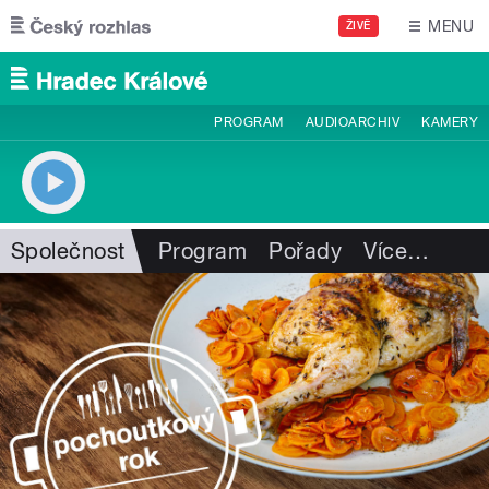
Přejít k hlavnímu obsahu
MENU
ŽIVĚ
PROGRAM
AUDIOARCHIV
KAMERY
Společnost
Program
Pořady
Více
…