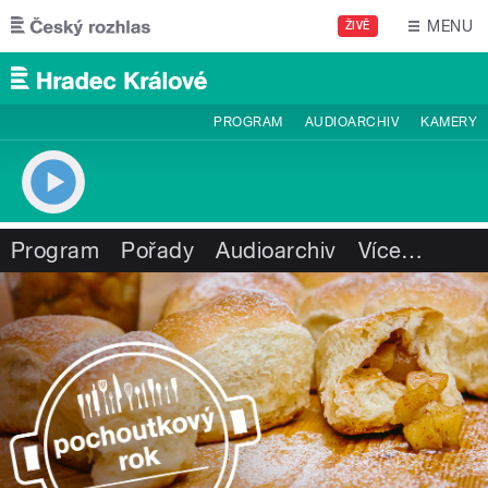
Přejít k hlavnímu obsahu
MENU
ŽIVĚ
PROGRAM
AUDIOARCHIV
KAMERY
Program
Pořady
Audioarchiv
Více
…