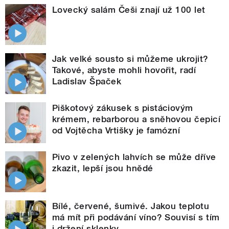
Lovecký salám Češi znají už 100 let
Jak velké sousto si můžeme ukrojit?
Takové, abyste mohli hovořit, radí
Ladislav Špaček
Piškotový zákusek s pistáciovým
krémem, rebarborou a sněhovou čepicí
od Vojtěcha Vrtišky je famózní
Pivo v zelených lahvích se může dříve
zkazit, lepší jsou hnědé
Bílé, červené, šumivé. Jakou teplotu
má mít při podávání víno? Souvisí s tím
i držení sklenky