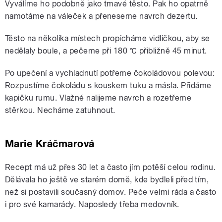
Vyválíme ho podobně jako tmavé těsto. Pak ho opatrně
namotáme na váleček a přeneseme navrch dezertu.
Těsto na několika místech propícháme vidličkou, aby se
nedělaly boule, a pečeme při 180 ℃ přibližně 45 minut.
Po upečení a vychladnutí potřeme čokoládovou polevou:
Rozpustíme čokoládu s kouskem tuku a másla. Přidáme
kapičku rumu. Vlažné nalijeme navrch a rozetřeme
stěrkou. Necháme zatuhnout.
Marie Kráčmarová
Recept má už přes 30 let a často jím potěší celou rodinu.
Dělávala ho ještě ve starém domě, kde bydleli před tím,
než si postavili současný domov. Peče velmi ráda a často
i pro své kamarády. Naposledy třeba medovník.