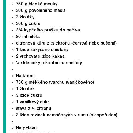
750 g hladké mouky
300 g povoleného másla
3 žloutky
300 g cukru
3/4 kypřicího prášku do pečiva
80 ml mléka
citronová kůra z ½ citronu (čerstvá nebo sušená)
1 lžíce zakysané smetany
2 vrchovaté lžíce kakaa
½ skleničky pikantní marmelády
Na krém:
750 g měkkého tvarohu (vaničkového)
1 žloutek
3 lžíce cukru
1 vanilkový cukr
šťáva z ½ citronu
3 lžíce rozinek namočených v rumu (alespoň den)
Na polevu: