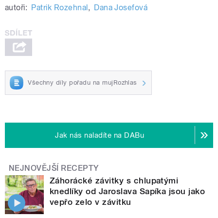
autoři:
Patrik Rozehnal
,
Dana Josefová
Všechny díly pořadu na mujRozhlas
Jak nás naladíte na DABu
NEJNOVĚJŠÍ RECEPTY
Záhorácké závitky s chlupatými
knedlíky od Jaroslava Sapíka jsou jako
vepřo zelo v závitku