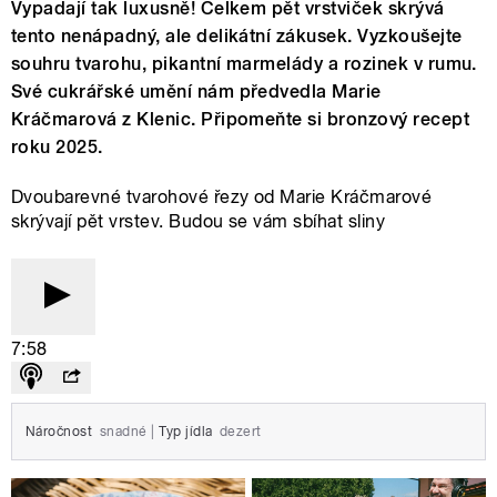
Vypadají tak luxusně! Celkem pět vrstviček skrývá
tento nenápadný, ale delikátní zákusek. Vyzkoušejte
souhru tvarohu, pikantní marmelády a rozinek v rumu.
Své cukrářské umění nám předvedla Marie
Kráčmarová z Klenic. Připomeňte si bronzový recept
roku 2025.
Dvoubarevné tvarohové řezy od Marie Kráčmarové
skrývají pět vrstev. Budou se vám sbíhat sliny
7:58
Náročnost
snadné
|
Typ jídla
dezert