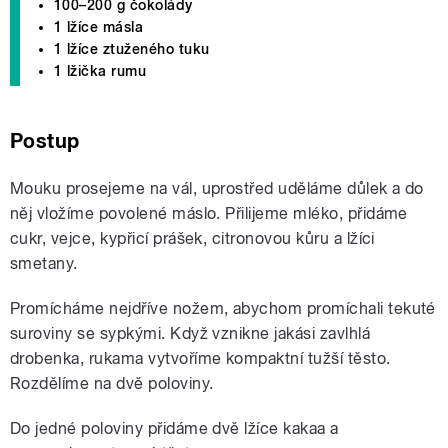
100–200 g čokolády
1 lžíce másla
1 lžíce ztuženého tuku
1 lžička rumu
Postup
Mouku prosejeme na vál, uprostřed uděláme důlek a do
něj vložíme povolené máslo. Přilijeme mléko, přidáme
cukr, vejce, kypřicí prášek, citronovou kůru a lžíci
smetany.
Promícháme nejdříve nožem, abychom promíchali tekuté
suroviny se sypkými. Když vznikne jakási zavlhlá
drobenka, rukama vytvoříme kompaktní tužší těsto.
Rozdělíme na dvě poloviny.
Do jedné poloviny přidáme dvě lžíce kakaa a