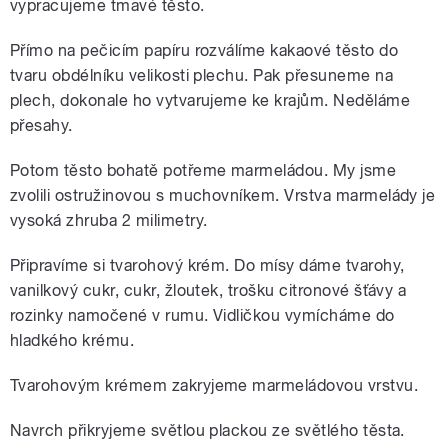
vypracujeme tmavé těsto.
Přímo na pečicím papíru rozválíme kakaové těsto do
tvaru obdélníku velikosti plechu. Pak přesuneme na
plech, dokonale ho vytvarujeme ke krajům. Neděláme
přesahy.
Potom těsto bohatě potřeme marmeládou. My jsme
zvolili ostružinovou s muchovníkem. Vrstva marmelády je
vysoká zhruba 2 milimetry.
Připravíme si tvarohový krém. Do mísy dáme tvarohy,
vanilkový cukr, cukr, žloutek, trošku citronové šťávy a
rozinky namočené v rumu. Vidličkou vymícháme do
hladkého krému.
Tvarohovým krémem zakryjeme marmeládovou vrstvu.
Navrch přikryjeme světlou plackou ze světlého těsta.