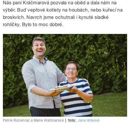
Nás paní Kráčmarová pozvala na oběd a dala nám na
výběr. Buď vepřové kotlety na houbách, nebo kuřecí na
broskvích. Navrch jsme ochutnali i kynuté sladké
rohlíčky. Bylo to moc dobré.
Patrik Rozehnal a Marie Kráčmarová
|
foto:
Jana Volková