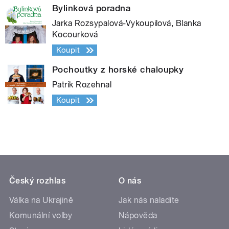
Bylinková poradna
Jarka Rozsypalová-Vykoupilová, Blanka
Kocourková
Koupit
Pochoutky z horské chaloupky
Patrik Rozehnal
Koupit
Český rozhlas
O nás
Válka na Ukrajině
Jak nás naladíte
Komunální volby
Nápověda