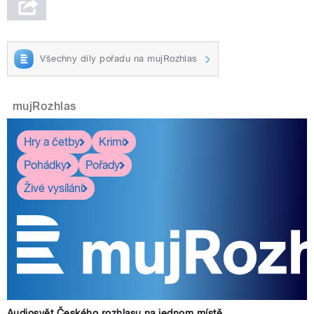
Všechny díly pořadu na mujRozhlas
mujRozhlas
Hry a četby
Krimi
Pohádky
Pořady
Živé vysílání
Audiosvět Českého rozhlasu na jednom místě