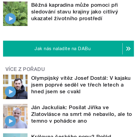
Běžná kapradina může pomoci při
sledování stavu krajiny jako citlivý
ukazatel životního prostředí
Jak nás naladíte na DABu
VÍCE Z POŘADU
Olympijský vítěz Josef Dostál: V kajaku
jsem poprvé seděl ve třech letech a
hned jsem se cvakl
Ján Jackuliak: Posílat Jiříka ve
Zlatovlásce na smrt mě nebavilo, ale to
temno v pohádce ano
Královna českého popu? Pořád