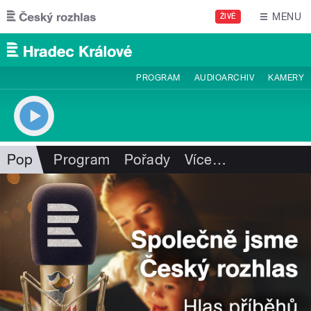
Přejít k hlavnímu obsahu
MENU
ŽIVĚ
PROGRAM
AUDIOARCHIV
KAMERY
Pop
Program
Pořady
Více
…