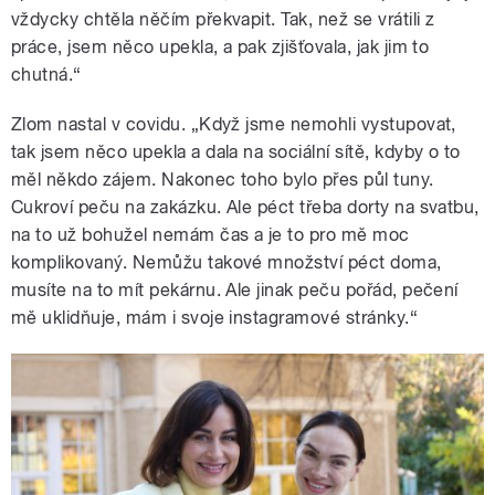
vždycky chtěla něčím překvapit. Tak, než se vrátili z
práce, jsem něco upekla, a pak zjišťovala, jak jim to
chutná.“
Zlom nastal v covidu. „Když jsme nemohli vystupovat,
tak jsem něco upekla a dala na sociální sítě, kdyby o to
měl někdo zájem. Nakonec toho bylo přes půl tuny.
Cukroví peču na zakázku. Ale péct třeba dorty na svatbu,
na to už bohužel nemám čas a je to pro mě moc
komplikovaný. Nemůžu takové množství péct doma,
musíte na to mít pekárnu. Ale jinak peču pořád, pečení
mě uklidňuje, mám i svoje instagramové stránky.“