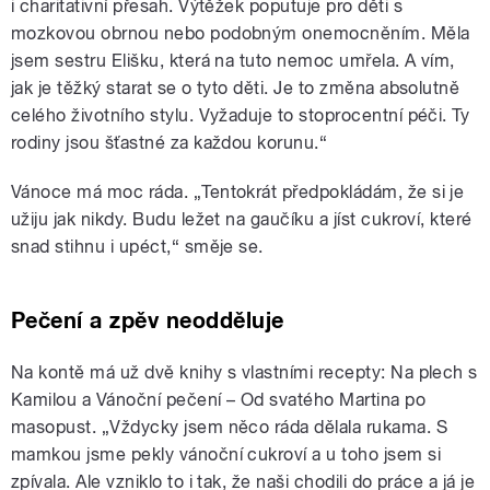
i charitativní přesah. Výtěžek poputuje pro děti s
mozkovou obrnou nebo podobným onemocněním. Měla
jsem sestru Elišku, která na tuto nemoc umřela. A vím,
jak je těžký starat se o tyto děti. Je to změna absolutně
celého životního stylu. Vyžaduje to stoprocentní péči. Ty
rodiny jsou šťastné za každou korunu.“
Vánoce má moc ráda. „Tentokrát předpokládám, že si je
užiju jak nikdy. Budu ležet na gaučíku a jíst cukroví, které
snad stihnu i upéct,“ směje se.
Pečení a zpěv neodděluje
Na kontě má už dvě knihy s vlastními recepty: Na plech s
Kamilou a Vánoční pečení – Od svatého Martina po
masopust. „Vždycky jsem něco ráda dělala rukama. S
mamkou jsme pekly vánoční cukroví a u toho jsem si
zpívala. Ale vzniklo to i tak, že naši chodili do práce a já je