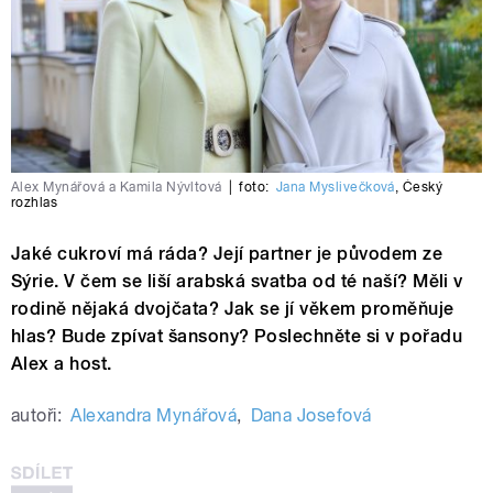
Alex Mynářová a Kamila Nývltová
|
foto:
Jana Myslivečková
,
Český
rozhlas
Jaké cukroví má ráda? Její partner je původem ze
Sýrie. V čem se liší arabská svatba od té naší? Měli v
rodině nějaká dvojčata? Jak se jí věkem proměňuje
hlas? Bude zpívat šansony? Poslechněte si v pořadu
Alex a host.
autoři:
Alexandra Mynářová
,
Dana Josefová