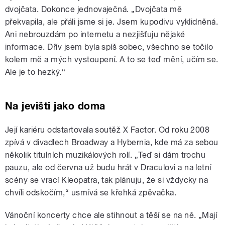
dvojčata. Dokonce jednovaječná. „Dvojčata mě
překvapila, ale přáli jsme si je. Jsem kupodivu vyklidněná.
Ani nebrouzdám po internetu a nezjišťuju nějaké
informace. Dřív jsem byla spíš sobec, všechno se točilo
kolem mě a mých vystoupení. A to se teď mění, učím se.
Ale je to hezký.“
Na jevišti jako doma
Její kariéru odstartovala soutěž X Factor. Od roku 2008
zpívá v divadlech Broadway a Hybernia, kde má za sebou
několik titulních muzikálových rolí. „Teď si dám trochu
pauzu, ale od června už budu hrát v Draculovi a na letní
scény se vrací Kleopatra, tak plánuju, že si vždycky na
chvíli odskočím,“ usmívá se křehká zpěvačka.
Vánoční koncerty chce ale stihnout a těší se na ně. „Mají