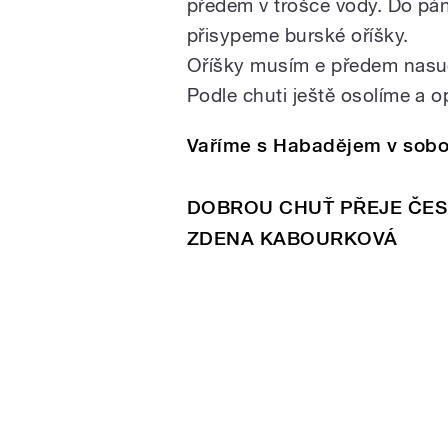
předem v trošce vody. Do pán
přisypeme burské oříšky.
Oříšky musím e předem nasuch
Podle chuti ještě osolíme a 
Vaříme s Habadějem v sobot
DOBROU CHUŤ PŘEJE ČES
ZDENA KABOURKOVÁ