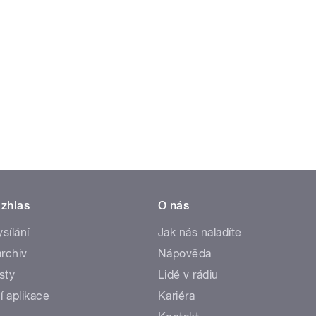
zhlas
O nás
ysílání
Jak nás naladíte
rchiv
Nápověda
sty
Lidé v rádiu
í aplikace
Kariéra