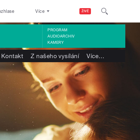
ozhlase
Více
ŽIVĚ
PROGRAM
AUDIOARCHIV
KAMERY
Kontakt
Z našeho vysílání
Více
…