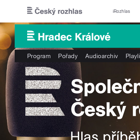
Přejít k hlavnímu obsahu
iRozhlas
Program
Pořady
Audioarchiv
Playl