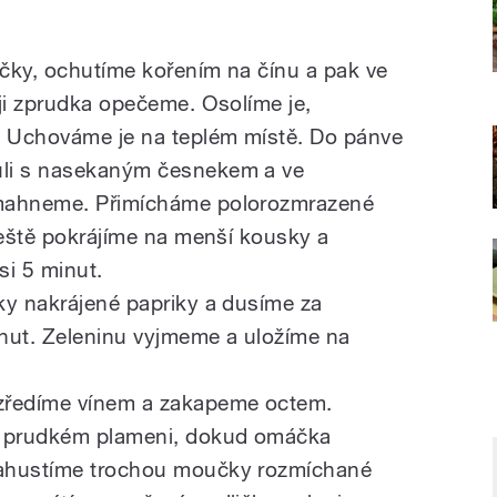
ičky, ochutíme kořením na čínu a pak ve
eji zprudka opečeme. Osolíme je,
 Uchováme je na teplém místě. Do pánve
uli s nasekaným česnekem a ve
smahneme. Přimícháme polorozmrazené
ještě pokrájíme na menší kousky a
si 5 minut.
ky nakrájené papriky a dusíme za
nut. Zeleninu vyjmeme a uložíme na
 zředíme vínem a zakapeme octem.
a prudkém plameni, dokud omáčka
zahustíme trochou moučky rozmíchané