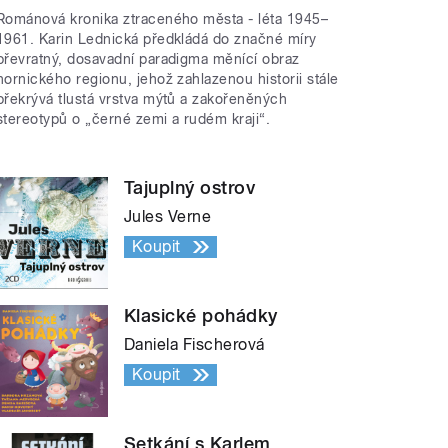
Románová kronika ztraceného města - léta 1945–
1961. Karin Lednická předkládá do značné míry
převratný, dosavadní paradigma měnící obraz
hornického regionu, jehož zahlazenou historii stále
překrývá tlustá vrstva mýtů a zakořeněných
stereotypů o „černé zemi a rudém kraji“.
Tajuplný ostrov
Jules Verne
Koupit
Klasické pohádky
Daniela Fischerová
Koupit
Setkání s Karlem