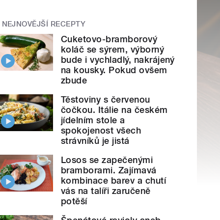
NEJNOVĚJŠÍ RECEPTY
Cuketovo-bramborový
koláč se sýrem, výborný
bude i vychladlý, nakrájený
na kousky. Pokud ovšem
zbude
Těstoviny s červenou
čočkou. Itálie na českém
jídelním stole a
spokojenost všech
strávníků je jistá
Losos se zapečenými
bramborami. Zajímavá
kombinace barev a chutí
vás na talíři zaručeně
potěší