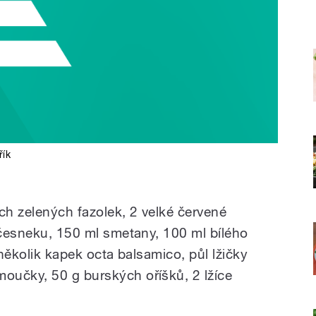
řík
ch zelených fazolek, 2 velké červené
y česneku, 150 ml smetany, 100 ml bílého
 několik kapek octa balsamico, půl lžičky
oučky, 50 g burských oříšků, 2 lžíce