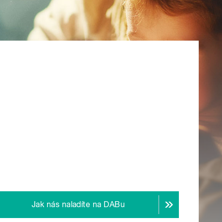
Jak nás naladíte na DABu