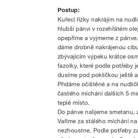
Postup:
Kuřecí řízky nakrájím na nudl
hlubší pánvi v rozehřátém ol
opepříme a vyjmeme z pánve.
dáme drobně nakrájenou cib
zbývajícím výpeku krátce o
fazolky, které podle potřeby 
dusíme pod pokličkou ještě a
Přidáme očištěné a na nudlič
častého míchání dalších 5 mi
teplé místo.
Do pánve nalijeme smetanu,
Vaříme za stálého míchání n
nezhoustne. Podle potřeby 