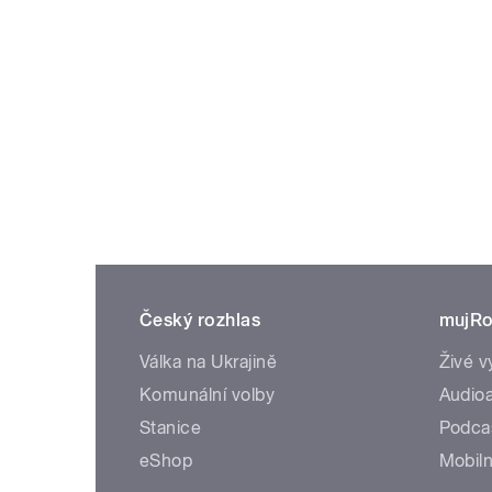
Český rozhlas
mujRo
Válka na Ukrajině
Živé v
Komunální volby
Audioa
Stanice
Podca
eShop
Mobiln