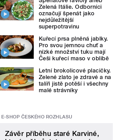
Špenátové ravioly aneb
Zelená Itálie. Odborníci
označují špenát jako
nejdůležitější
superpotravinu
Kuřecí prsa plněná jablky.
Pro svou jemnou chuť a
nízké množství tuku mají
Češi kuřecí maso v oblibě
Letní brokolicové placičky.
Zelené zlato je zdravé a na
talíři jistě potěší i všechny
malé strávníky
E-SHOP ČESKÉHO ROZHLASU
Závěr příběhu staré Karviné,