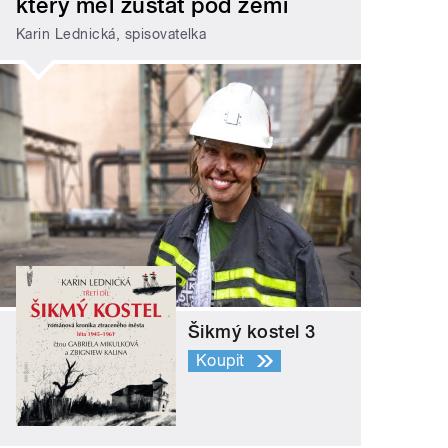
který měl zůstat pod zemí
Karin Lednická, spisovatelka
Šikmý kostel 3
Koupit