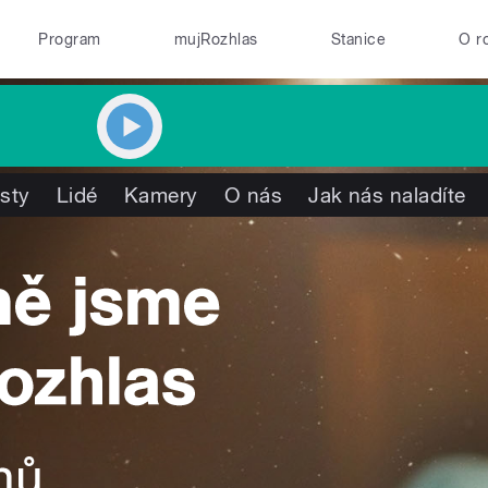
Program
mujRozhlas
Stanice
O r
isty
Lidé
Kamery
O nás
Jak nás naladíte