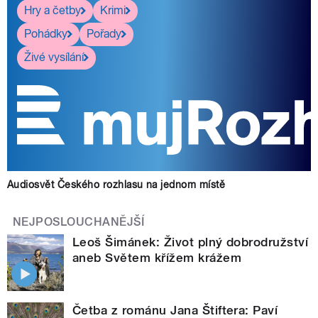
Hry a četby
Krimi
Pohádky
Pořady
Živé vysílání
Audiosvět Českého rozhlasu na jednom místě
NEJPOSLOUCHANĚJŠÍ
Leoš Šimánek: Život plný dobrodružství
aneb Světem křížem krážem
Četba z románu Jana Štiftera: Paví