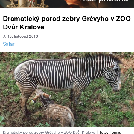
Dramatický porod zebry Grévyho v ZOO
Dvůr Králové
10. listopad 2016
Safari
Dramatický porod zebry Grévyho v ZOO Dvůr Králové
|
foto:
Tomáš