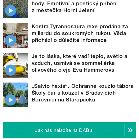
hody. Emotivní a poetický příběh
z městečka Horní Jelení
Kostra Tyrannosaura rexe prodána za
miliardu do soukromých rukou. Věda
přichází o důležité informace
Je to láska, které vadí teplo, světlo a
vzduch, usmívá se sommeliérka
olivového oleje Eva Hammerová
„Salvio hexia“. Ochranné kouzlo tábora
Školy čar a kouzel v Bradavicích -
Borovnici na Staropacku
Jak nás naladíte na DABu