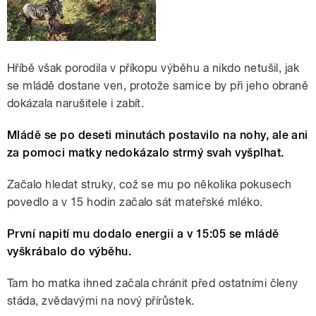
Hříbě však porodila v příkopu výběhu a nikdo netušil, jak
se mládě dostane ven, protože samice by při jeho obraně
dokázala narušitele i zabít.
Mládě se po deseti minutách postavilo na nohy, ale ani
za pomoci matky nedokázalo strmý svah vyšplhat.
Začalo hledat struky, což se mu po několika pokusech
povedlo a v 15 hodin začalo sát mateřské mléko.
První napití mu dodalo energii a v 15:05 se mládě
vyškrábalo do výběhu.
Tam ho matka ihned začala chránit před ostatními členy
stáda, zvědavými na nový přírůstek.