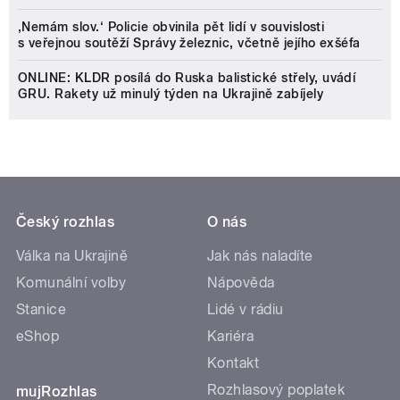
‚Nemám slov.‘ Policie obvinila pět lidí v souvislosti
s veřejnou soutěží Správy železnic, včetně jejího exšéfa
ONLINE: KLDR posílá do Ruska balistické střely, uvádí
GRU. Rakety už minulý týden na Ukrajině zabíjely
Český rozhlas
O nás
Válka na Ukrajině
Jak nás naladíte
Komunální volby
Nápověda
Stanice
Lidé v rádiu
eShop
Kariéra
Kontakt
Rozhlasový poplatek
mujRozhlas