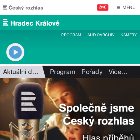
Přejít k hlavnímu obsahu
MENU
ŽIVĚ
PROGRAM
AUDIOARCHIV
KAMERY
Aktuální dění
Program
Pořady
Více
…