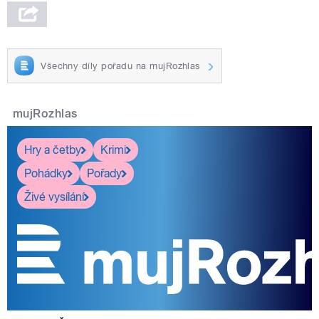
Všechny díly pořadu na mujRozhlas
mujRozhlas
Hry a četby
Krimi
Pohádky
Pořady
Živé vysílání