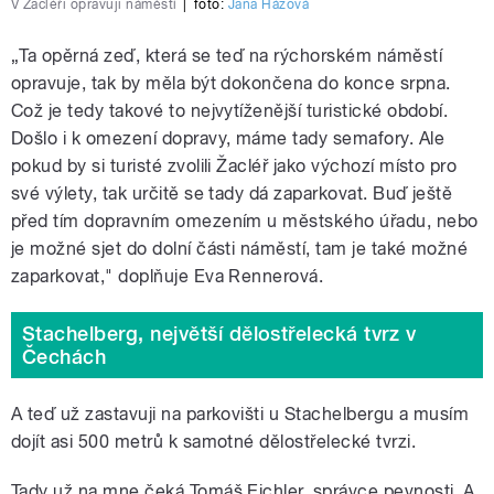
V Žacléři opravuji náměstí
|
foto:
Jana Házová
„Ta opěrná zeď, která se teď na rýchorském náměstí
opravuje, tak by měla být dokončena do konce srpna.
Což je tedy takové to nejvytíženější turistické období.
Došlo i k omezení dopravy, máme tady semafory. Ale
pokud by si turisté zvolili Žacléř jako výchozí místo pro
své výlety, tak určitě se tady dá zaparkovat. Buď ještě
před tím dopravním omezením u městského úřadu, nebo
je možné sjet do dolní části náměstí, tam je také možné
zaparkovat," doplňuje Eva Rennerová.
Stachelberg, největší dělostřelecká tvrz v
Čechách
A teď už zastavuji na parkovišti u Stachelbergu a musím
dojít asi 500 metrů k samotné dělostřelecké tvrzi.
Tady už na mne čeká Tomáš Eichler, správce pevnosti. A