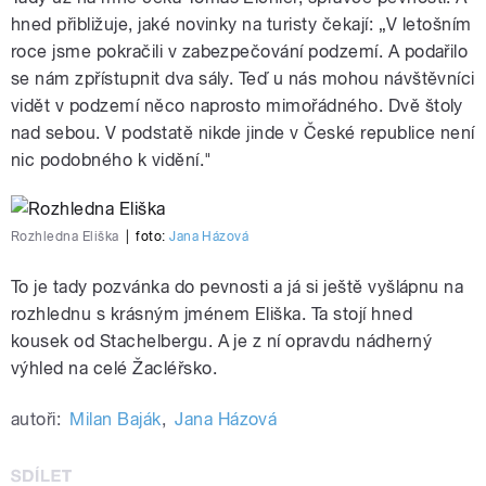
hned přibližuje, jaké novinky na turisty čekají: „V letošním
roce jsme pokračili v zabezpečování podzemí. A podařilo
se nám zpřístupnit dva sály. Teď u nás mohou návštěvníci
vidět v podzemí něco naprosto mimořádného. Dvě štoly
nad sebou. V podstatě nikde jinde v České republice není
nic podobného k vidění."
Rozhledna Eliška
|
foto:
Jana Házová
To je tady pozvánka do pevnosti a já si ještě vyšlápnu na
rozhlednu s krásným jménem Eliška. Ta stojí hned
kousek od Stachelbergu. A je z ní opravdu nádherný
výhled na celé Žacléřsko.
autoři:
Milan Baják
,
Jana Házová