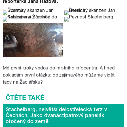
reportérka Jana Házová.
Mé první kroky vedou do místního infocentra. A hned
pokládám první otázku: co zajímavého můžeme vidět
tady na Žacléřsku?
Stachelberg, největší dělostřelecká tvrz v
Čechách. Jako dvanáctipatrový panelák
otočený do země