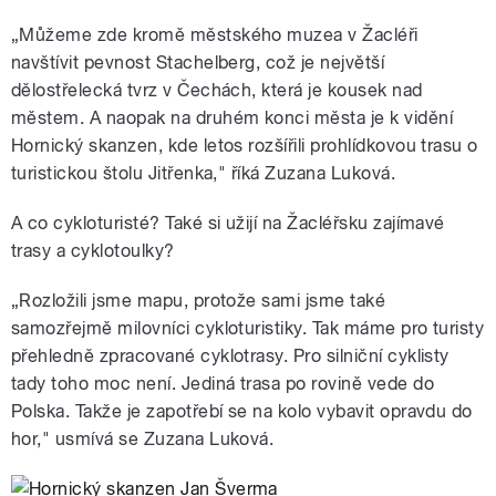
„Můžeme zde kromě městského muzea v Žacléři
navštívit pevnost Stachelberg, což je největší
dělostřelecká tvrz v Čechách, která je kousek nad
městem. A naopak na druhém konci města je k vidění
Hornický skanzen, kde letos rozšířili prohlídkovou trasu o
turistickou štolu Jitřenka," říká Zuzana Luková.
A co cykloturisté? Také si užijí na Žacléřsku zajímavé
trasy a cyklotoulky?
„Rozložili jsme mapu, protože sami jsme také
samozřejmě milovníci cykloturistiky. Tak máme pro turisty
přehledně zpracované cyklotrasy. Pro silniční cyklisty
tady toho moc není. Jediná trasa po rovině vede do
Polska. Takže je zapotřebí se na kolo vybavit opravdu do
hor," usmívá se Zuzana Luková.