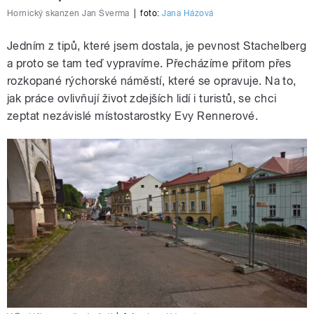
Hornický skanzen Jan Šverma
|
foto:
Jana Házová
Jedním z tipů, které jsem dostala, je pevnost Stachelberg
a proto se tam teď vypravíme. Přecházíme přitom přes
rozkopané rýchorské náměstí, které se opravuje. Na to,
jak práce ovlivňují život zdejších lidí i turistů, se chci
zeptat nezávislé místostarostky Evy Rennerové.