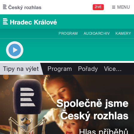
Přejít k hlavnímu obsahu
MENU
ŽIVĚ
PROGRAM
AUDIOARCHIV
KAMERY
Tipy na výlet
Program
Pořady
Více
…