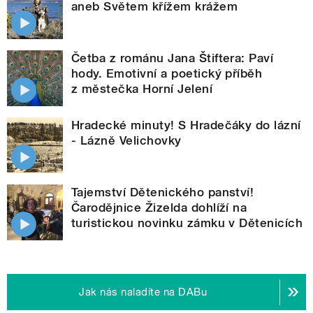
aneb Světem křížem krážem
Četba z románu Jana Štiftera: Paví
hody. Emotivní a poetický příběh
z městečka Horní Jelení
Hradecké minuty! S Hradečáky do lázní
- Lázně Velichovky
Tajemství Dětenického panství!
Čarodějnice Žizelda dohlíží na
turistickou novinku zámku v Dětenicích
Jak nás naladíte na DABu