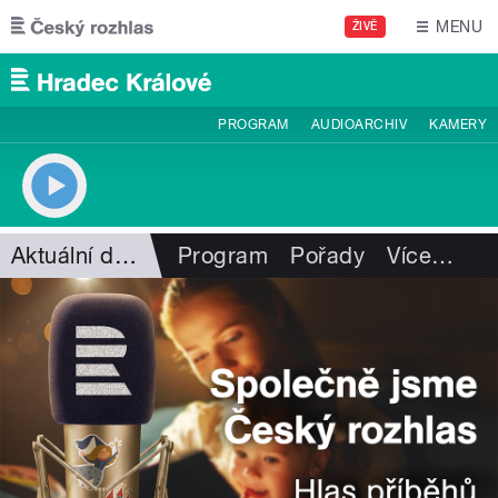
Přejít k hlavnímu obsahu
MENU
ŽIVĚ
PROGRAM
AUDIOARCHIV
KAMERY
Aktuální dění
Program
Pořady
Více
…