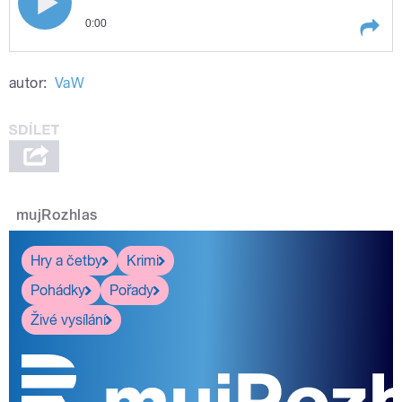
0:00
pohádky se blíží
Play /
se
Další ročník festivalu Jičín - město
autor:
VaW
blíží
pohádky
mujRozhlas
pause
Hry a četby
Krimi
Pohádky
Pořady
Živé vysílání