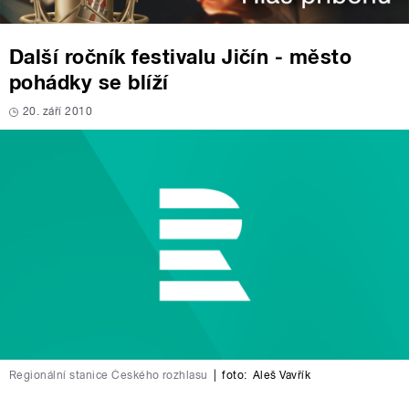
Další ročník festivalu Jičín - město
pohádky se blíží
20. září 2010
Regionální stanice Českého rozhlasu
|
foto:
Aleš Vavřík