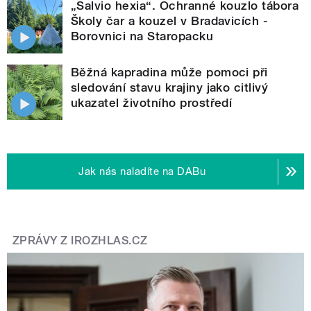
„Salvio hexia“. Ochranné kouzlo tábora
Školy čar a kouzel v Bradavicích -
Borovnici na Staropacku
Běžná kapradina může pomoci při
sledování stavu krajiny jako citlivý
ukazatel životního prostředí
Jak nás naladíte na DABu
ZPRÁVY Z IROZHLAS.CZ