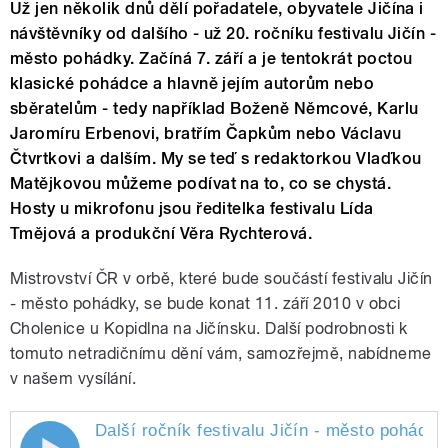
Už jen několik dnů dělí pořadatele, obyvatele Jičína i
návštěvníky od dalšího - už 20. ročníku festivalu Jičín -
město pohádky. Začíná 7. září a je tentokrát poctou
klasické pohádce a hlavně jejím autorům nebo
sběratelům - tedy například Boženě Němcové, Karlu
Jaromíru Erbenovi, bratřím Čapkům nebo Václavu
Čtvrtkovi a dalším. My se teď s redaktorkou Vlaďkou
Matějkovou můžeme podívat na to, co se chystá.
Hosty u mikrofonu jsou ředitelka festivalu Lída
Tmějová a produkční Věra Rychterová.
Mistrovství ČR v orbě, které bude součástí festivalu Jičín
- město pohádky, se bude konat 11. září 2010 v obci
Cholenice u Kopidlna na Jičínsku. Další podrobnosti k
tomuto netradičnímu dění vám, samozřejmě, nabídneme
v našem vysílání.
Další ročník festivalu Jičín - město pohádky
Další ročník festivalu Jičín - město