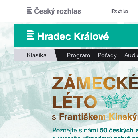
Přejít k hlavnímu obsahu
iRozhlas
Klasika
Program
Pořady
Audi