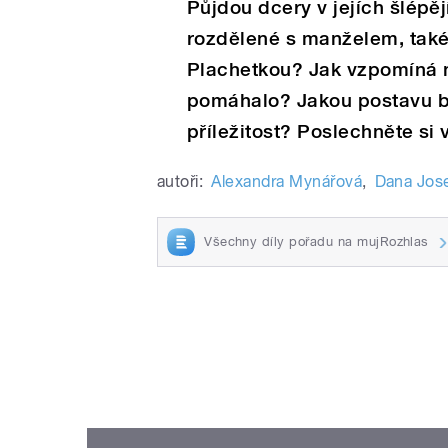
Půjdou dcery v jejích šlépěj
rozdělené s manželem, ta
Plachetkou? Jak vzpomíná n
pomáhalo? Jakou postavu by 
příležitost? Poslechněte si 
autoři:
Alexandra Mynářová
,
Dana Jos
Všechny díly pořadu na mujRozhlas