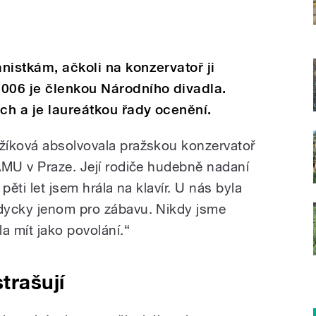
nistkám, ačkoli na konzervatoř ji
2006 je členkou Národního divadla.
ch a je laureátkou řady ocenění.
žíková absolvovala pražskou konzervatoř
AMU v Praze. Její rodiče hudebně nadaní
 pěti let jsem hrála na klavír. U nás byla
dycky jenom pro zábavu. Nikdy jsme
a mít jako povolání.“
trašují