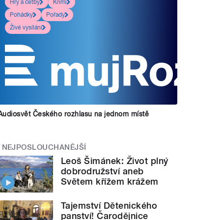
Hry a četby
Krimi
Pohádky
Pořady
Živé vysílání
Audiosvět Českého rozhlasu na jednom místě
NEJPOSLOUCHANĚJŠÍ
Leoš Šimánek: Život plný
dobrodružství aneb
Světem křížem krážem
Tajemství Dětenického
panství! Čarodějnice