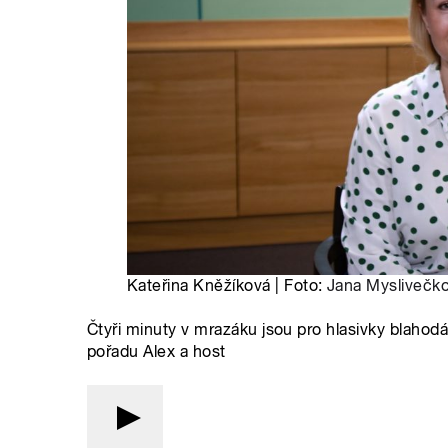
Kateřina Kněžíková | Foto:
Jana Myslivečk
Čtyři minuty v mrazáku jsou pro hlasivky blahod
pořadu Alex a host