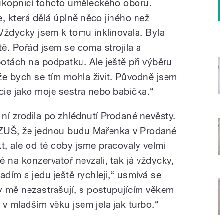
růkopnicí tohoto uměleckého oboru.
, která dělá úplně něco jiného než
„Vždycky jsem k tomu inklinovala. Byla
ítě. Pořád jsem se doma strojila a
otách na podpatku. Ale ještě při výběru
že bych se tím mohla živit. Původně jsem
cie jako moje sestra nebo babička.“
ní zrodila po zhlédnutí Prodané nevěsty.
a ZUŠ, že jednou budu Mařenka v Prodané
t, ale od té doby jsme pracovaly velmi
 na konzervatoř nevzali, tak já vždycky,
dím a jedu ještě rychleji,“ usmívá se
y mě nezastrašují, s postupujícím věkem
e v mladším věku jsem jela jak turbo.“