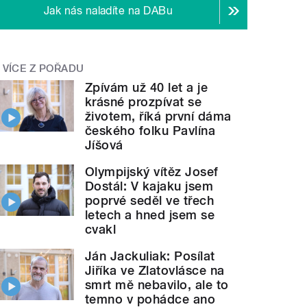
Jak nás naladíte na DABu
VÍCE Z POŘADU
Zpívám už 40 let a je
krásné prozpívat se
životem, říká první dáma
českého folku Pavlína
Jíšová
Olympijský vítěz Josef
Dostál: V kajaku jsem
poprvé seděl ve třech
letech a hned jsem se
cvakl
Ján Jackuliak: Posílat
Jiříka ve Zlatovlásce na
smrt mě nebavilo, ale to
temno v pohádce ano