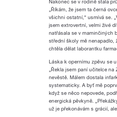
Nakonec se v rodině stala p
„Říkám, že jsem ta černá ovce
všichni ostatní,“ usmívá se. 
jsem extrovertní, velmi živé d
natřásala se v maminčiných b
střední školy mě nenapadlo, 
chtěla dělat laborantku farma
Láska k opernímu zpěvu se u 
„Řekla jsem paní učitelce n
nevěstě. Málem dostala infark
systematicky. A byť mě poprvé
když se něco nepovede, podřa
energická pěvkyně. „Překážk
už je překonávám s grácií, al