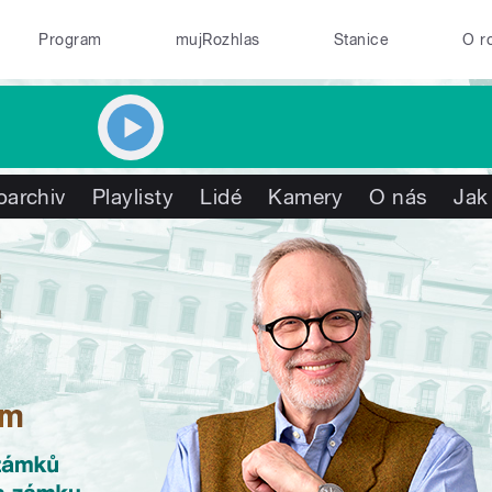
Program
mujRozhlas
Stanice
O r
oarchiv
Playlisty
Lidé
Kamery
O nás
Jak