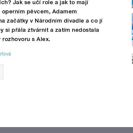
ích? Jak se učí role a jak to mají
ké operním pěvcem, Adamem
a začátky v Národním divadle a co jí
si přála ztvárnit a zatím nedostala
v rozhovoru s Alex.
efová