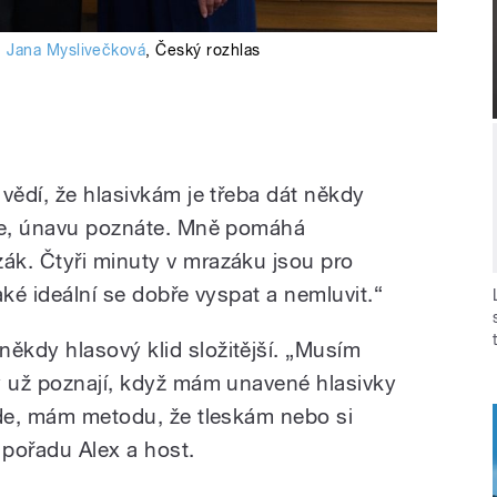
Jana Myslivečková
,
Český rozhlas
vědí, že hlasivkám je třeba dát někdy
íte, únavu poznáte. Mně pomáhá
ák. Čtyři minuty v mrazáku jsou pro
aké ideální se dobře vyspat a nemluvit.“
kdy hlasový klid složitější. „Musím
y už poznají, když mám unavené hlasivky
jde, mám metodu, že tleskám nebo si
 pořadu Alex a host.