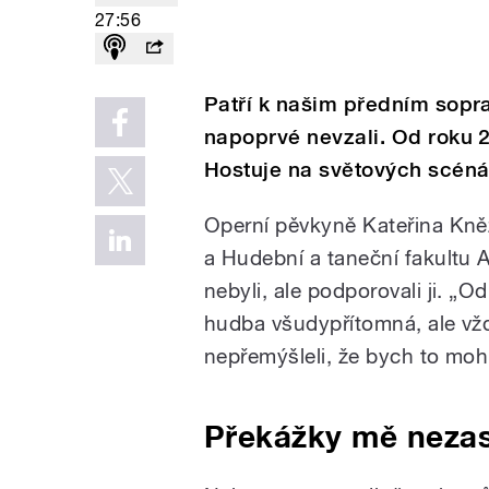
27:56
Patří k našim předním sopra
napoprvé nevzali. Od roku 
Hostuje na světových scéná
Operní pěvkyně Kateřina Kně
a Hudební a taneční fakultu 
nebyli, ale podporovali ji. „Od
hudba všudypřítomná, ale vž
nepřemýšleli, že bych to mohl
Překážky mě nezas