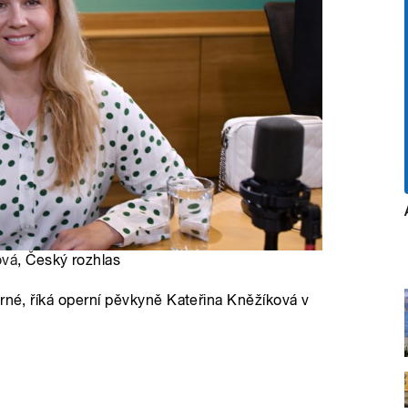
ová
, Český rozhlas
árné, říká operní pěvkyně Kateřina Kněžíková v