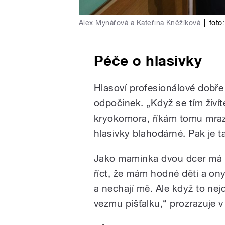
Alex Mynářová a Kateřina Kněžíková
|
foto:
Péče o hlasivky
Hlasoví profesionálové dobře 
odpočinek. „Když se tím živ
kryokomora, říkám tomu mraz
hlasivky blahodárné. Pak je t
Jako maminka dvou dcer má ně
říct, že mám hodné děti a on
a nechají mě. Ale když to ne
vezmu píšťalku,“ prozrazuje v