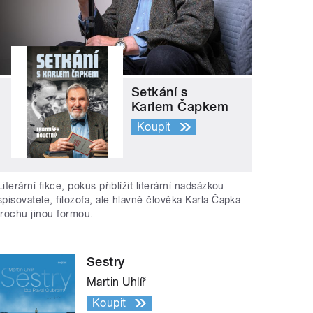
Setkání s
Karlem Čapkem
Koupit
Literární fikce, pokus přiblížit literární nadsázkou
spisovatele, filozofa, ale hlavně člověka Karla Čapka
trochu jinou formou.
Sestry
Martin Uhlíř
Koupit