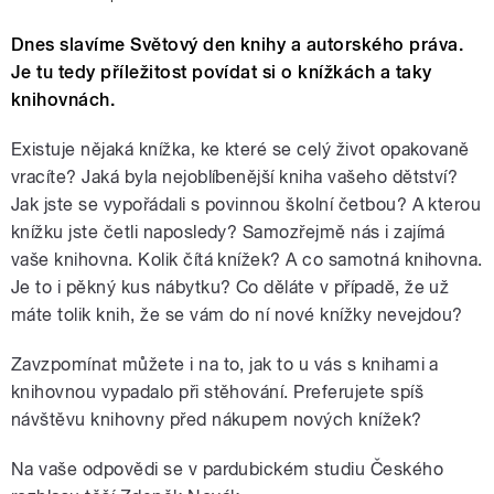
Dnes slavíme Světový den knihy a autorského práva.
Je tu tedy příležitost povídat si o knížkách a taky
knihovnách.
Existuje nějaká knížka, ke které se celý život opakovaně
vracíte? Jaká byla nejoblíbenější kniha vašeho dětství?
Jak jste se vypořádali s povinnou školní četbou? A kterou
knížku jste četli naposledy? Samozřejmě nás i zajímá
vaše knihovna. Kolik čítá knížek? A co samotná knihovna.
Je to i pěkný kus nábytku? Co děláte v případě, že už
máte tolik knih, že se vám do ní nové knížky nevejdou?
Zavzpomínat můžete i na to, jak to u vás s knihami a
knihovnou vypadalo při stěhování. Preferujete spíš
návštěvu knihovny před nákupem nových knížek?
Na vaše odpovědi se v pardubickém studiu Českého