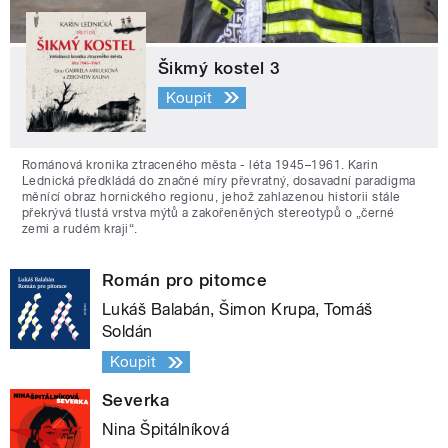
Šikmý kostel 3
Koupit
Románová kronika ztraceného města - léta 1945–1961. Karin
Lednická předkládá do značné míry převratný, dosavadní paradigma
měnící obraz hornického regionu, jehož zahlazenou historii stále
překrývá tlustá vrstva mýtů a zakořeněných stereotypů o „černé
zemi a rudém kraji“.
Román pro pitomce
Lukáš Balabán, Šimon Krupa, Tomáš
Soldán
Koupit
Severka
Nina Špitálníková