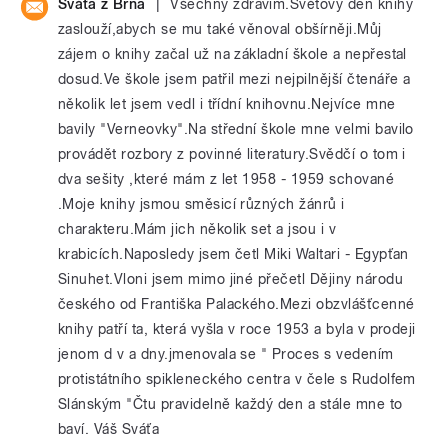
|
Sváťa z Brna
Všechny zdravím.Světový den knihy
zaslouží,abych se mu také věnoval obšírněji.Můj
zájem o knihy začal už na základní škole a nepřestal
dosud.Ve škole jsem patřil mezi nejpilnější čtenáře a
několik let jsem vedl i třídní knihovnu.Nejvíce mne
bavily "Verneovky".Na střední škole mne velmi bavilo
provádět rozbory z povinné literatury.Svědčí o tom i
dva sešity ,které mám z let 1958 - 1959 schované
.Moje knihy jsmou směsicí různých žánrů i
charakteru.Mám jich několik set a jsou i v
krabicích.Naposledy jsem četl Miki Waltari - Egypťan
Sinuhet.Vloni jsem mimo jiné přečetl Dějiny národu
českého od Františka Palackého.Mezi obzvlášťcenné
knihy patří ta, která vyšla v roce 1953 a byla v prodeji
jenom d v a dny.jmenovala se " Proces s vedením
protistátního spikleneckého centra v čele s Rudolfem
Slánským "Čtu pravidelně každý den a stále mne to
baví. Váš Sváťa