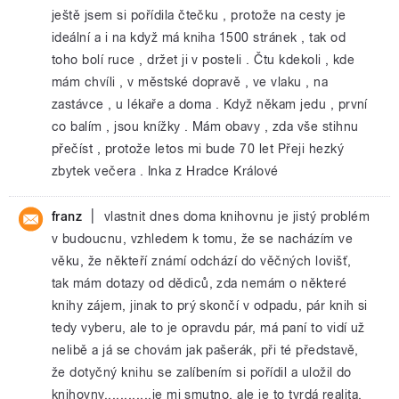
ještě jsem si pořídila čtečku , protože na cesty je
ideální a i na když má kniha 1500 stránek , tak od
toho bolí ruce , držet ji v posteli . Čtu kdekoli , kde
mám chvíli , v městské dopravě , ve vlaku , na
zastávce , u lékaře a doma . Když někam jedu , první
co balím , jsou knížky . Mám obavy , zda vše stihnu
přečíst , protože letos mi bude 70 let Přeji hezký
zbytek večera . Inka z Hradce Králové
|
franz
vlastnit dnes doma knihovnu je jistý problém
v budoucnu, vzhledem k tomu, že se nacházím ve
věku, že někteří známí odchází do věčných lovišť,
tak mám dotazy od dědiců, zda nemám o některé
knihy zájem, jinak to prý skončí v odpadu, pár knih si
tedy vyberu, ale to je opravdu pár, má paní to vidí už
nelibě a já se chovám jak pašerák, při té představě,
že dotyčný knihu se zalíbením si pořídil a uložil do
knihovny............je mi smutno, ale je to tvrdá realita,