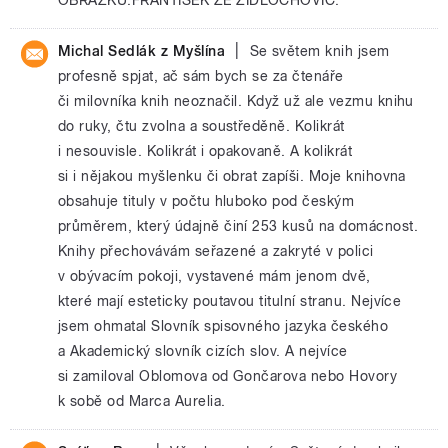
|
Michal Sedlák z Myšlína
Se světem knih jsem
profesně spjat, ač sám bych se za čtenáře
či milovníka knih neoznačil. Když už ale vezmu knihu
do ruky, čtu zvolna a soustředěně. Kolikrát
i nesouvisle. Kolikrát i opakovaně. A kolikrát
si i nějakou myšlenku či obrat zapíši. Moje knihovna
obsahuje tituly v počtu hluboko pod českým
průměrem, který údajně činí 253 kusů na domácnost.
Knihy přechovávám seřazené a zakryté v polici
v obývacím pokoji, vystavené mám jenom dvě,
které mají esteticky poutavou titulní stranu. Nejvíce
jsem ohmatal Slovník spisovného jazyka českého
a Akademický slovník cizích slov. A nejvíce
si zamiloval Oblomova od Gončarova nebo Hovory
k sobě od Marca Aurelia.