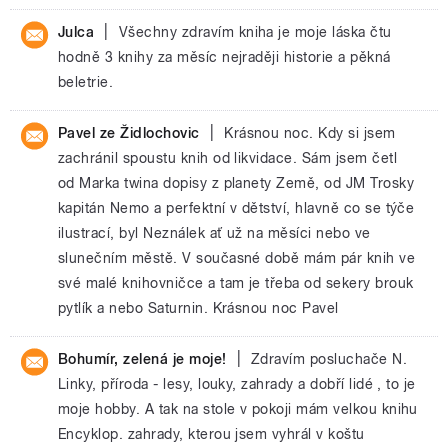
|
Julca
Všechny zdravím kniha je moje láska čtu
hodně 3 knihy za měsíc nejraději historie a pěkná
beletrie.
|
Pavel ze Židlochovic
Krásnou noc. Kdy si jsem
zachránil spoustu knih od likvidace. Sám jsem četl
od Marka twina dopisy z planety Země, od JM Trosky
kapitán Nemo a perfektní v dětství, hlavně co se týče
ilustrací, byl Neználek ať už na měsíci nebo ve
slunečním městě. V současné době mám pár knih ve
své malé knihovničce a tam je třeba od sekery brouk
pytlík a nebo Saturnin. Krásnou noc Pavel
|
Bohumír, zelená je moje!
Zdravím posluchače N.
Linky, příroda - lesy, louky, zahrady a dobří lidé , to je
moje hobby. A tak na stole v pokoji mám velkou knihu
Encyklop. zahrady, kterou jsem vyhrál v koštu