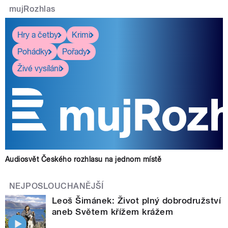
mujRozhlas
Hry a četby
Krimi
Pohádky
Pořady
Živé vysílání
Audiosvět Českého rozhlasu na jednom místě
NEJPOSLOUCHANĚJŠÍ
Leoš Šimánek: Život plný dobrodružství
aneb Světem křížem krážem