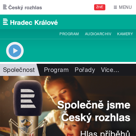
Přejít k hlavnímu obsahu
MENU
ŽIVĚ
PROGRAM
AUDIOARCHIV
KAMERY
Společnost
Program
Pořady
Více
…