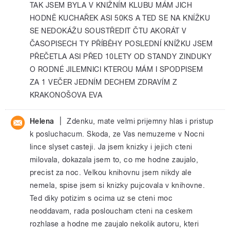
TAK JSEM BYLA V KNIŽNÍM KLUBU MÁM JICH
HODNĚ KUCHAŘEK ASI 50KS A TED SE NA KNÍŽKU
SE NEDOKÁŽU SOUSTŘEDIT ČTU AKORÁT V
ČASOPISECH TY PŘÍBĚHY POSLEDNÍ KNÍŽKU JSEM
PŘEČETLA ASI PŘED 10LETY OD STANDY ZINDUKY
O RODNÉ JILEMNICI KTEROU MÁM I SPODPISEM
ZA 1 VEČER JEDNÍM DECHEM ZDRAVÍM Z
KRAKONOŠOVA EVA
|
Helena
Zdenku, mate velmi prijemny hlas i pristup
k posluchacum. Skoda, ze Vas nemuzeme v Nocni
lince slyset casteji. Ja jsem knizky i jejich cteni
milovala, dokazala jsem to, co me hodne zaujalo,
precist za noc. Velkou knihovnu jsem nikdy ale
nemela, spise jsem si knizky pujcovala v knihovne.
Ted diky potizim s ocima uz se cteni moc
neoddavam, rada posloucham cteni na ceskem
rozhlase a hodne me zaujalo nekolik autoru, kteri