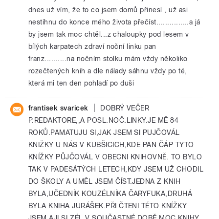
dnes už vím, že to co jsem domů přinesl , už asi
nestihnu do konce mého života přečíst...............a já
by jsem tak moc chtěl...z chaloupky pod lesem v
bílých karpatech zdraví noční linku pan
franz..........na nočním stolku mám vždy několiko
rozečtených knih a dle nálady sáhnu vždy po té,
která mi ten den pohladí po duši
|
frantisek svaricek
DOBRÝ VEČER
P.REDAKTORE,,A POSL.NOČ.LINKY.JE MĚ 84
ROKŮ.PAMATUJU SI,JAK JSEM SI PUJČOVÁL
KNIŽKY U NÁS V KUBŠICICH,KDE PAN ČÁP TYTO
KNÍŽKY PŮJČOVÁL V OBECNI KNIHOVNĚ. TO BYLO
TAK V PADESÁTÝCH LETECH,KDY JSEM UŽ CHODIL
DO ŠKOLY A UMĚL JSEM ČÍST.JEDNA Z KNIH
BYLA,UČEDNÍK KOUZÉLNÍKA ČARYFUKA,DRUHÁ
BYLA KNIHA JURÁŠEK.PŘI ČTENI TÉTO KNÍŽKY
JSEM AJI SLZÉL.V SOUČASTNÉ DOBĚ MOC KNIHY