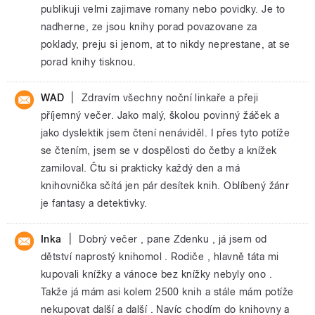
publikuji velmi zajimave romany nebo povidky. Je to
nadherne, ze jsou knihy porad povazovane za
poklady, preju si jenom, at to nikdy neprestane, at se
porad knihy tisknou.
|
WAD
Zdravím všechny noční linkaře a přeji
příjemný večer. Jako malý, školou povinný žáček a
jako dyslektik jsem čtení nenáviděl. I přes tyto potíže
se čtením, jsem se v dospělosti do četby a knížek
zamiloval. Čtu si prakticky každý den a má
knihovnička sčítá jen pár desítek knih. Oblíbený žánr
je fantasy a detektivky.
|
Inka
Dobrý večer , pane Zdenku , já jsem od
dětství naprostý knihomol . Rodiče , hlavně táta mi
kupovali knížky a vánoce bez knížky nebyly ono .
Takže já mám asi kolem 2500 knih a stále mám potíže
nekupovat další a další . Navíc chodím do knihovny a