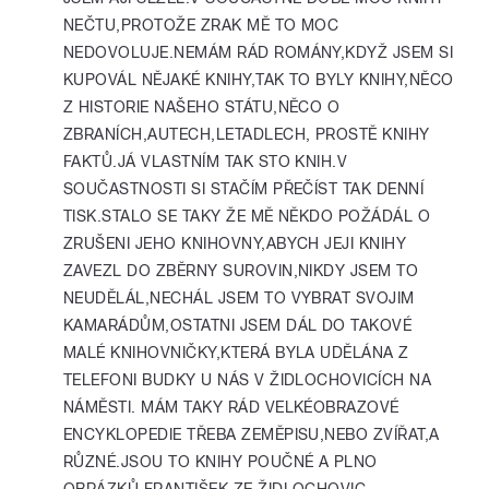
NEČTU,PROTOŽE ZRAK MĚ TO MOC
NEDOVOLUJE.NEMÁM RÁD ROMÁNY,KDYŽ JSEM SI
KUPOVÁL NĚJAKÉ KNIHY,TAK TO BYLY KNIHY,NĚCO
Z HISTORIE NAŠEHO STÁTU,NĚCO O
ZBRANÍCH,AUTECH,LETADLECH, PROSTĚ KNIHY
FAKTŮ.JÁ VLASTNÍM TAK STO KNIH.V
SOUČASTNOSTI SI STAČÍM PŘEČÍST TAK DENNÍ
TISK.STALO SE TAKY ŽE MĚ NĚKDO POŽÁDÁL O
ZRUŠENI JEHO KNIHOVNY,ABYCH JEJI KNIHY
ZAVEZL DO ZBĚRNY SUROVIN,NIKDY JSEM TO
NEUDĚLÁL,NECHÁL JSEM TO VYBRAT SVOJIM
KAMARÁDŮM,OSTATNI JSEM DÁL DO TAKOVÉ
MALÉ KNIHOVNIČKY,KTERÁ BYLA UDĚLÁNA Z
TELEFONI BUDKY U NÁS V ŽIDLOCHOVICÍCH NA
NÁMĚSTI. MÁM TAKY RÁD VELKÉOBRAZOVÉ
ENCYKLOPEDIE TŘEBA ZEMĚPISU,NEBO ZVÍŘAT,A
RŮZNÉ.JSOU TO KNIHY POUČNÉ A PLNO
OBRÁZKŮ.FRANTIŠEK ZE ŽIDLOCHOVIC.