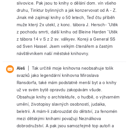
slivovice. Pak jsou to knihy o dělání dom. vín všeho
druhu, Tinktur bylinných a jak konzervovat od A - Z.
Jinak mě zajímají knihy o 50 letech, Teď čtu příběh
muže který 2x utekl, z konc. tábora J. Hersch- ˇUtěk
z pochodu smrti, další knihu od Bleine Harden ˇUtěk
z tábora 14 v S z 2 sv. válkyev. Koreji a General SS
od Sven Hassel. Jsem velkým čtenářem a častým
návštěvníkem naší městské knihovny.
|
Aleš
Tak určitě moje knihovna neobsahuje tolik
svazků jako legendární knihovna Miroslava
Ransdorfa, také mám podstatně menší byt a o knihy
už ve svém bytě opravdu zakopávám všude.
Obsahuje knihy o architektuře, o hudbě, o výtvarném
umění, životopisy slavných osobností, judaika,
beletrii. A mám-li zabrouzdat do dětství, za fenomén
mezi dětskými knihami považuji Neználkova
dobrodružství. A pak jsou samozřejmě top autoři a