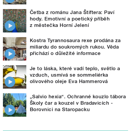
Četba z románu Jana Štiftera: Paví
hody. Emotivní a poetický příběh
z městečka Horní Jelení
Kostra Tyrannosaura rexe prodána za
miliardu do soukromých rukou. Věda
přichází o důležité informace
Je to láska, které vadí teplo, světlo a
vzduch, usmívá se sommeliérka
olivového oleje Eva Hammerová
„Salvio hexia“. Ochranné kouzlo tábora
Školy čar a kouzel v Bradavicích -
Borovnici na Staropacku