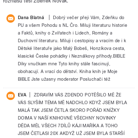
rozhlasu těší Zdeněk Novák.
|
Dana Blatná
Dobrý večer přeji Vám, Zdeňku do
PU a všem Pohodu s NL Čro. Miluji literaturu historie
a Faktů, knihy o Zvířatech i Lidech, Romány a
Duchovní literaturu. Miluji i cestopisy a vracím de i k
Dětské literatuře jako Malý Bobeš, Honzíkova cesta,
klasické Česke pohádky i Neználkovy příhody.BIBLE
Díky vnučkam mne Tyto knihy stále fascinují,
obohacují. A vrací do dětství. Kniha knih je Moje
BIBLE Jste užasny moderator Posluchači též
|
EVA
ZDRAVÍM VÁS ZDENDO POTĚŠILO MĚ ŽE
VÁS SLYŠÍM TÉMA MĚ NADCHLO KDYŽ JSEM BYLA
MALÁ TAK JSEM ČETLA SKORO POŘÁD KNÍŽKY
DOIMA V NAŠÍ KNIHOVNĚ VŠECHNY NOVINKY
DĚDA MĚL VŠECH 7DÍLŮ KÁJI MAŘÍKA A TOHO
JSEM ČETLASI 20X AKDYŽ UŽ JSEM BYLA STARŠÍ