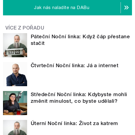
Jak nás naladíte na DABu
VÍCE Z POŘADU
Páteční Noční linka: Když čáp přestane
stačit
Čtvrteční Noční linka: Já a internet
Středeční Noční linka: Kdybyste mohli
změnit minulost, co byste udělali?
Úterní Noční linka: Život za katrem