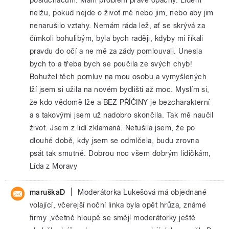
nelžu, pokud nejde o život mě nebo jim, nebo aby jim
nenarušilo vztahy. Nemám ráda lež, ať se skrývá za
čímkoli bohulibým, byla bych raději, kdyby mi říkali
pravdu do očí a ne mě za zády pomlouvali. Unesla
bych to a třeba bych se poučila ze svých chyb!
Bohužel těch pomluv na mou osobu a vymyšlených
lží jsem si užila na novém bydlišti až moc. Myslím si,
že kdo vědomě lže a BEZ PŘÍČINY je bezcharakterní
a s takovými jsem už nadobro skončila. Tak mě naučil
život. Jsem z lidí zklamaná. Netušila jsem, že po
dlouhé době, kdy jsem se odmlčela, budu zrovna
psát tak smutně. Dobrou noc všem dobrým lidičkám,
Lída z Moravy
|
maruškaD
Moderátorka Lukešová má objednané
volající, včerejší noční linka byla opět hrůza, známé
firmy ,včetně hloupě se smějí moderátorky ještě