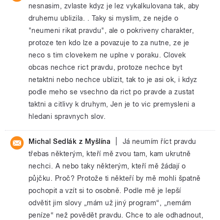
nesnasim, zvlaste kdyz je lez vykalkulovana tak, aby
druhemu ublizila. . Taky si myslim, ze nejde o
"neumeni rikat pravdu", ale o pokriveny charakter,
protoze ten kdo lze a povazuje to za nutne, ze je
neco s tim clovekem ne uplne v poraku. Clovek
obcas nechce rict pravdu, protoze nechce byt
netaktni nebo nechce ublizit, tak to je asi ok, i kdyz
podle meho se vsechno da rict po pravde a zustat
taktni a citlivy k druhym, Jen je to vic premysleni a
hledani spravnych slov.
|
Michal Sedlák z Myšlína
Já neumím říct pravdu
třebas některým, kteří mě zvou tam, kam ukrutně
nechci. A nebo taky některým, kteří mě žádají o
půjčku. Proč? Protože ti někteří by mě mohli špatně
pochopit a vzít si to osobně. Podle mě je lepší
odvětit jim slovy „mám už jiný program“, „nemám
peníze“ než povědět pravdu. Chce to ale odhadnout,