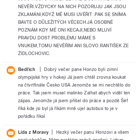
NEVĚŘI.VŽDYCKY NA NICH POZORUJU JAK JSOU
ZKLAMÁNI,KDYŽ MĚ MUSI UVĚŘIT .PAK SE SNÍMA
BAVTE O DŮLEŽITÝCH VĚCECH.JÁ OSOBNĚ
POZNÁM KDY MĚ ONI KECAJI,NEBO MLUVÍ
PRAVDU.DOST PROBLÉMU MÁME S
VNUKEM,TOMU NEVĚŘÍM ANI SLOVO.RANTIŠEK ZE
ŽIDLOCHOVIC.
|
Bedřich
Dobrý večer pane Honzo byli zimní
olympijské hry v hokeji Já jsem chtěl zrovna koukat
na čtvrtfinále Česko USA Jenomže se mi nechtělo do
práce. Tak jsem musel malinko Zalhat abych viděl ten
zápas. Jenomže já jsem přišel do práce a pozdě Šéf
říká kde jsi byl já říkám mně ujel autobus to je v
pořádku říkal
|
Lída z Moravy
Hezký večer panu Honzovi a všem
posluchačům. Mám problém právě opačný. Lidem