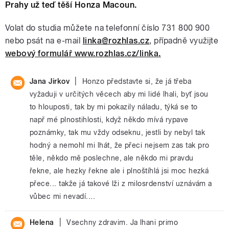
Prahy už teď těší Honza Macoun.
Volat do studia můžete na telefonní číslo 731 800 900
nebo psát na e-mail
linka@rozhlas.cz
, případně využijte
webový formulář www.rozhlas.cz/linka.
|
Jana Jirkov
Honzo představte si, že já třeba
vyžaduji v určitých věcech aby mi lidé lhali, byť jsou
to hlouposti, tak by mi pokazily náladu, týká se to
např mé plnostihlosti, když někdo mívá rypave
poznámky, tak mu vždy odseknu, jestli by nebyl tak
hodný a nemohl mi lhát, že přeci nejsem zas tak pro
těle, někdo mě poslechne, ale někdo mi pravdu
řekne, ale hezky řekne ale i plnoštíhlá jsi moc hezká
přece... takže já takové lži z milosrdenství uznávám a
vůbec mi nevadí....
|
Helena
Vsechny zdravim. Ja lhani primo