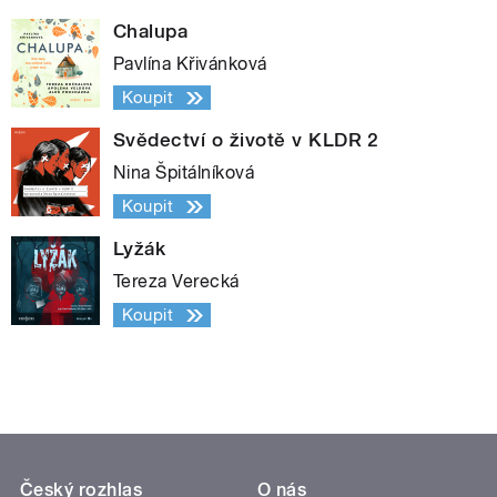
Chalupa
Pavlína Křivánková
Koupit
Svědectví o životě v KLDR 2
Nina Špitálníková
Koupit
Lyžák
Tereza Verecká
Koupit
Český rozhlas
O nás