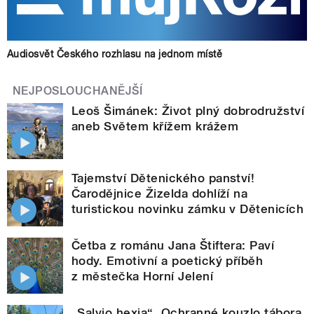
Audiosvět Českého rozhlasu na jednom místě
NEJPOSLOUCHANĚJŠÍ
Leoš Šimánek: Život plný dobrodružství
aneb Světem křížem krážem
Tajemství Dětenického panství!
Čarodějnice Žizelda dohlíží na
turistickou novinku zámku v Dětenicích
Četba z románu Jana Štiftera: Paví
hody. Emotivní a poetický příběh
z městečka Horní Jelení
„Salvio hexia“. Ochranné kouzlo tábora