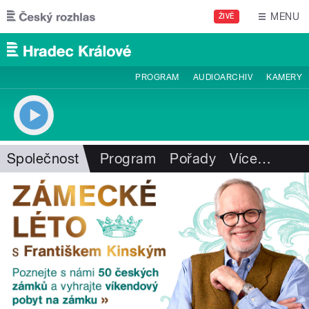
Přejít k hlavnímu obsahu
MENU
ŽIVĚ
PROGRAM
AUDIOARCHIV
KAMERY
Společnost
Program
Pořady
Více
…