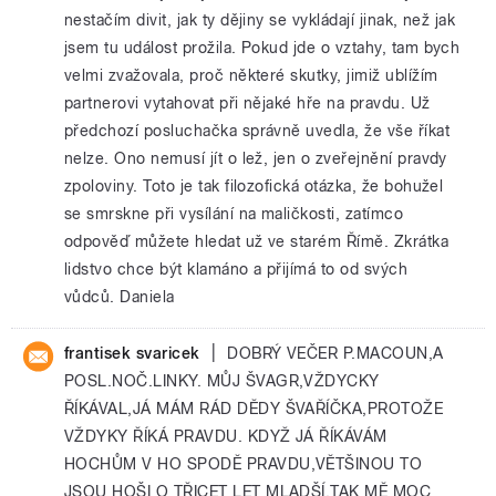
nestačím divit, jak ty dějiny se vykládají jinak, než jak
jsem tu událost prožila. Pokud jde o vztahy, tam bych
velmi zvažovala, proč některé skutky, jimiž ublížím
partnerovi vytahovat při nějaké hře na pravdu. Už
předchozí posluchačka správně uvedla, že vše říkat
nelze. Ono nemusí jít o lež, jen o zveřejnění pravdy
zpoloviny. Toto je tak filozofická otázka, že bohužel
se smrskne při vysílání na maličkosti, zatímco
odpověď můžete hledat už ve starém Římě. Zkrátka
lidstvo chce být klamáno a přijímá to od svých
vůdců. Daniela
|
frantisek svaricek
DOBRÝ VEČER P.MACOUN,A
POSL.NOČ.LINKY. MŮJ ŠVAGR,VŽDYCKY
ŘÍKÁVAL,JÁ MÁM RÁD DĚDY ŠVAŘÍČKA,PROTOŽE
VŽDYKY ŘÍKÁ PRAVDU. KDYŽ JÁ ŘÍKÁVÁM
HOCHŮM V HO SPODĚ PRAVDU,VĚTŠINOU TO
JSOU HOŠI O TŘICET LET MLADŠÍ,TAK MĚ MOC