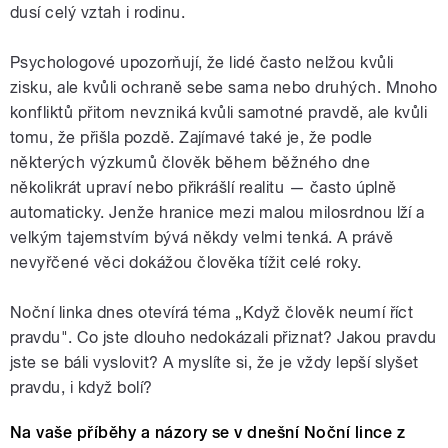
dusí celý vztah i rodinu.
Psychologové upozorňují, že lidé často nelžou kvůli
zisku, ale kvůli ochraně sebe sama nebo druhých. Mnoho
konfliktů přitom nevzniká kvůli samotné pravdě, ale kvůli
tomu, že přišla pozdě. Zajímavé také je, že podle
některých výzkumů člověk během běžného dne
několikrát upraví nebo přikrášlí realitu — často úplně
automaticky. Jenže hranice mezi malou milosrdnou lží a
velkým tajemstvím bývá někdy velmi tenká. A právě
nevyřčené věci dokážou člověka tížit celé roky.
Noční linka dnes otevírá téma „Když člověk neumí říct
pravdu". Co jste dlouho nedokázali přiznat? Jakou pravdu
jste se báli vyslovit? A myslíte si, že je vždy lepší slyšet
pravdu, i když bolí?
Na vaše příběhy a názory se v dnešní Noční lince z