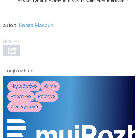
chyběl rybář a olomouc a rozum volajících.maruškaD
autor:
Honza Macoun
mujRozhlas
Hry a četby
Krimi
Pohádky
Pořady
Živé vysílání