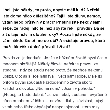
Lhali jste někdy jen proto, abyste měli klid? Neřekli
jste doma něco důležitého? Tajili jste dluhy, nemoc,
vztah nebo průšvih v práci? Přistihli jste někdy sami
sebe, že raději mlčíte, než abyste řekli pravdu? Dá se
žít s tajemstvím dlouhé roky? Poznali jste někdy, že
vám někdo lže přímo do očí? A existuje pravda, která
může člověku úplně převrátit život?
Pravda zní jednoduše. Jenže v běžném životě bývá často
mnohem složitější. Někdy člověk neřekne pravdu ze
strachu, jindy ze studu nebo proto, že nechce někomu
ublížit. Občas si lidé nalhávají i věci sami sobě. Malé lži
přitom bývají součástí každodenního života skoro
každého člověka. „Nic mi není." „Jsem v pohodě."
„Neboj, to bude dobré." Jenže někdy zůstane nevyřčené
něco mnohem většího — nevěra, dluhy, závislost, tajný
vztah nebo třeba obyčejná nespokojenost, která roky