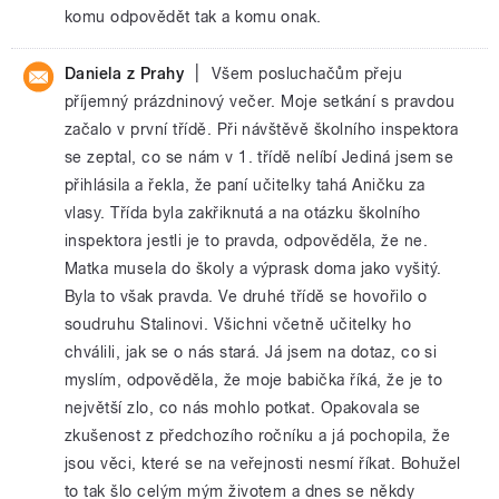
komu odpovědět tak a komu onak.
|
Daniela z Prahy
Všem posluchačům přeju
příjemný prázdninový večer. Moje setkání s pravdou
začalo v první třídě. Při návštěvě školního inspektora
se zeptal, co se nám v 1. třídě nelíbí Jediná jsem se
přihlásila a řekla, že paní učitelky tahá Aničku za
vlasy. Třída byla zakřiknutá a na otázku školního
inspektora jestli je to pravda, odpověděla, že ne.
Matka musela do školy a výprask doma jako vyšitý.
Byla to však pravda. Ve druhé třídě se hovořilo o
soudruhu Stalinovi. Všichni včetně učitelky ho
chválili, jak se o nás stará. Já jsem na dotaz, co si
myslím, odpověděla, že moje babička říká, že je to
největší zlo, co nás mohlo potkat. Opakovala se
zkušenost z předchozího ročníku a já pochopila, že
jsou věci, které se na veřejnosti nesmí říkat. Bohužel
to tak šlo celým mým životem a dnes se někdy