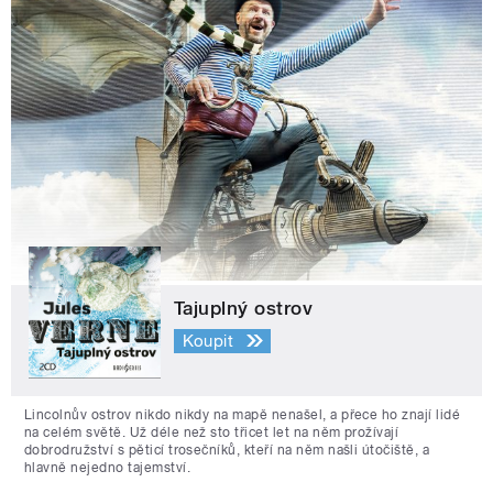
Tajuplný ostrov
Koupit
Lincolnův ostrov nikdo nikdy na mapě nenašel, a přece ho znají lidé
na celém světě. Už déle než sto třicet let na něm prožívají
dobrodružství s pěticí trosečníků, kteří na něm našli útočiště, a
hlavně nejedno tajemství.