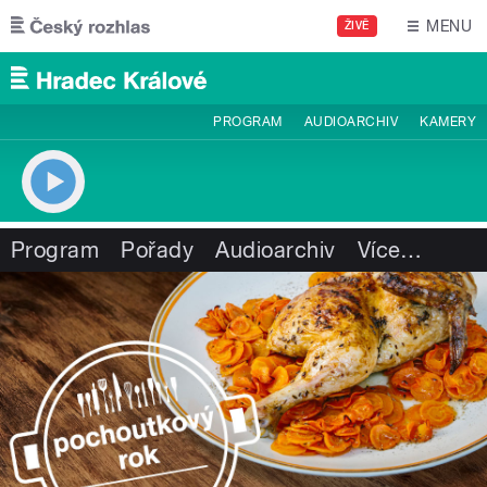
Přejít k hlavnímu obsahu
MENU
ŽIVĚ
PROGRAM
AUDIOARCHIV
KAMERY
Program
Pořady
Audioarchiv
Více
…