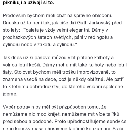
piknikují a užívají si to.
Především bychom měli dbát na správné oblečení.
Dneska už to není tak, jak píše Jiří Guth Jarkovský před
sto lety: „Toaleta je vždy velmi elegantní. Dámy v
procházkových šatech světlých, páni v redingotu a
cylindru nebo v žaketu a cylindru.“
Tak dnes už si pánové můžou vzít plátěné kalhoty a
volnou letní košili. Dámy mohu mít také kalhoty nebo letní
šaty. Stolovat bychom měli trošku improvizovaně, to
znamená vsedě na dece, což je někdy obtížné. Ale patří
to k letnímu dobrodružství, do kterého všichni společně
jdeme.
Výběr potravin by měl být přizpůsoben tomu, že
nemůžeme nic moc krájet, nemůžeme mít více talířků
před sebou a podobně. Proto upřednostňujeme sendviče
nebo kousky masa připravené k přímé konzumaci. Stačí