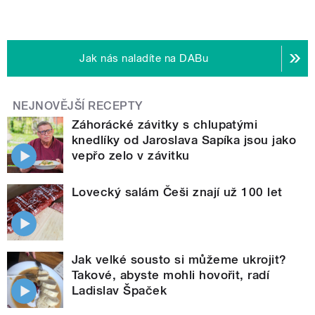
Jak nás naladíte na DABu
NEJNOVĚJŠÍ RECEPTY
Záhorácké závitky s chlupatými
knedlíky od Jaroslava Sapíka jsou jako
vepřo zelo v závitku
Lovecký salám Češi znají už 100 let
Jak velké sousto si můžeme ukrojit?
Takové, abyste mohli hovořit, radí
Ladislav Špaček