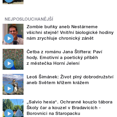
NEJPOSLOUCHANĚJŠÍ
Zombie buňky aneb Nestárneme
všichni stejně! Vnitřní biologické hodiny
nám zrychluje chronický zánět
Četba z románu Jana Štiftera: Paví
hody. Emotivní a poetický příběh
z městečka Horní Jelení
Leoš Šimánek: Život plný dobrodružství
aneb Světem křížem krážem
„Salvio hexia“. Ochranné kouzlo tábora
Školy čar a kouzel v Bradavicích -
Borovnici na Staropacku