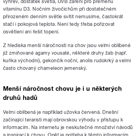
výhřev, dostatek světla, UVB záření pro přeměnu
vitamínu D3. Nočním živočichům při dostatečném
přirozeném denním světle svítit nemusíme, častokrát
stačí i pokojová teplota. Není tedy třeba pořizovat
osvětlení ani řešit topení.
Z hlediska menší náročnosti na chov jsou velmi oblíbené
již zmiňované agamy vousaté, některé druhy žab (např.
kuňka východní), gekončík noční, anolis rudokrký a velmi
často chovaný chameleon jemenský.
Menší náročnost chovu je i u některých
druhů hadů
Velmi oblíbená je například užovka červená. Dnešní
začínající teraristi mají obrovskou výhodu v přístupu k
informacím. Na internetu je neskutečné množství návodů
a inspirací k chovu. Opět je potřeba k těmto informacím