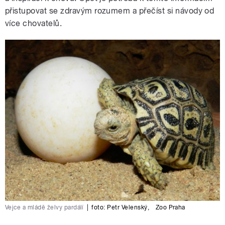
přistupovat se zdravým rozumem a přečíst si návody od
více chovatelů.
Vejce a mládě želvy pardálí
|
foto:
Petr Velenský
,
Zoo Praha