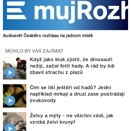
Audiosvět Českého rozhlasu na jednom místě
MOHLO BY VÁS ZAJÍMAT
Když jako kluk zjistil, že dinosauři
nežijí, začal fotit hady. A rád by lidi
zbavil strachu z plazů
Čím se liší ještěři od hadů? Jedni
například mrkají a druzí zase postrádají
zvukovody
Želvy a mýty - ne všichni vědí, jak
vzniká želví krunýř