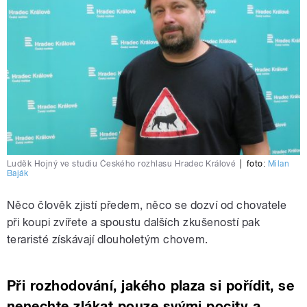
Luděk Hojný ve studiu Českého rozhlasu Hradec Králové
|
foto:
Milan
Baják
Něco člověk zjistí předem, něco se dozví od chovatele
při koupi zvířete a spoustu dalších zkušeností pak
teraristé získávají dlouholetým chovem.
Při rozhodování, jakého plaza si pořídit, se
nenechte zlákat pouze svými pocity a