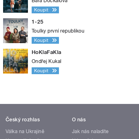
Bára Dočkalová
Koupit
1-25
Toulky první republikou
Koupit
HoKlaFaKla
Ondřej Kukal
Koupit
Český rozhlas
O nás
Válka na Ukrajině
Jak nás naladíte