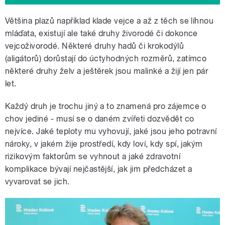
Většina plazů například klade vejce a až z těch se líhnou
mláďata, existují ale také druhy živorodé či dokonce
vejcoživorodé. Některé druhy hadů či krokodýlů
(aligátorů) dorůstají do úctyhodných rozměrů, zatímco
některé druhy želv a ještěrek jsou malinké a žijí jen pár
let.
Každý druh je trochu jiný a to znamená pro zájemce o
chov jediné - musí se o daném zvířeti dozvědět co
nejvíce. Jaké teploty mu vyhovují, jaké jsou jeho potravní
nároky, v jakém žije prostředí, kdy loví, kdy spí, jakým
rizikovým faktorům se vyhnout a jaké zdravotní
komplikace bývají nejčastější, jak jim předcházet a
vyvarovat se jich.