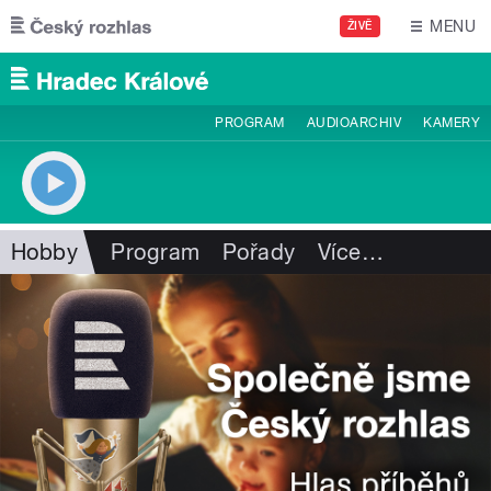
Přejít k hlavnímu obsahu
MENU
ŽIVĚ
PROGRAM
AUDIOARCHIV
KAMERY
Hobby
Program
Pořady
Více
…