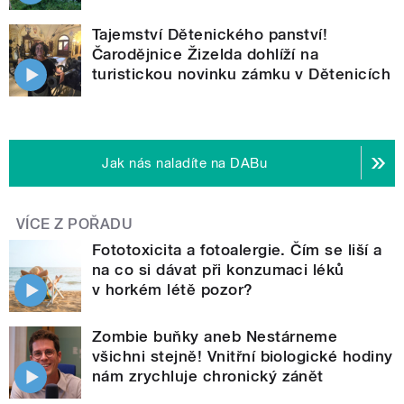
Tajemství Dětenického panství!
Čarodějnice Žizelda dohlíží na
turistickou novinku zámku v Dětenicích
Jak nás naladíte na DABu
VÍCE Z POŘADU
Fototoxicita a fotoalergie. Čím se liší a
na co si dávat při konzumaci léků
v horkém létě pozor?
Zombie buňky aneb Nestárneme
všichni stejně! Vnitřní biologické hodiny
nám zrychluje chronický zánět