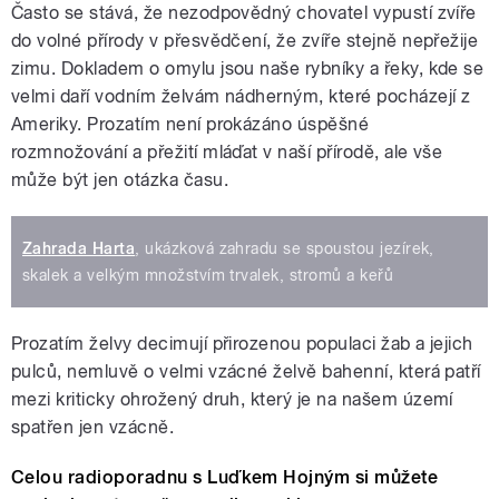
Často se stává, že nezodpovědný chovatel vypustí zvíře
do volné přírody v přesvědčení, že zvíře stejně nepřežije
zimu. Dokladem o omylu jsou naše rybníky a řeky, kde se
velmi daří vodním želvám nádherným, které pocházejí z
Ameriky. Prozatím není prokázáno úspěšné
rozmnožování a přežití mláďat v naší přírodě, ale vše
může být jen otázka času.
Zahrada Harta
, ukázková zahradu se spoustou jezírek,
skalek a velkým množstvím trvalek, stromů a keřů
Prozatím želvy decimují přirozenou populaci žab a jejich
pulců, nemluvě o velmi vzácné želvě bahenní, která patří
mezi kriticky ohrožený druh, který je na našem území
spatřen jen vzácně.
Celou radioporadnu s Luďkem Hojným si můžete