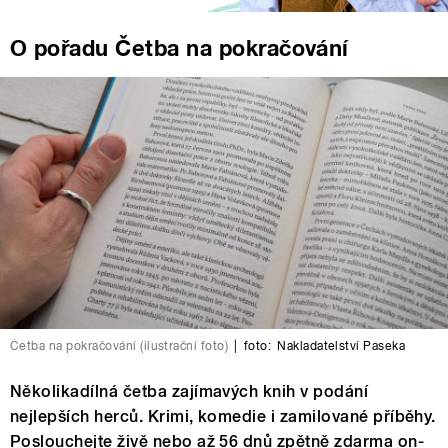
O pořadu Četba na pokračování
Četba na pokračování (ilustrační foto)
|
foto:
Nakladatelství Paseka
Několikadílná četba zajímavých knih v podání
nejlepších herců. Krimi, komedie i zamilované příběhy.
Poslouchejte živě nebo až 56 dnů zpětně zdarma on-