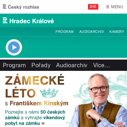
Přejít k hlavnímu obsahu
MENU
ŽIVĚ
PROGRAM
AUDIOARCHIV
KAMERY
Program
Pořady
Audioarchiv
Více
…