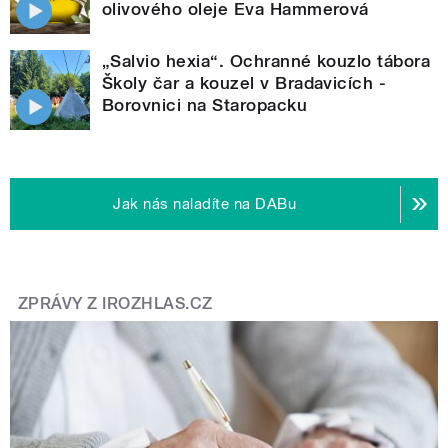
olivového oleje Eva Hammerová
„Salvio hexia“. Ochranné kouzlo tábora
Školy čar a kouzel v Bradavicích -
Borovnici na Staropacku
Jak nás naladíte na DABu
ZPRÁVY Z IROZHLAS.CZ