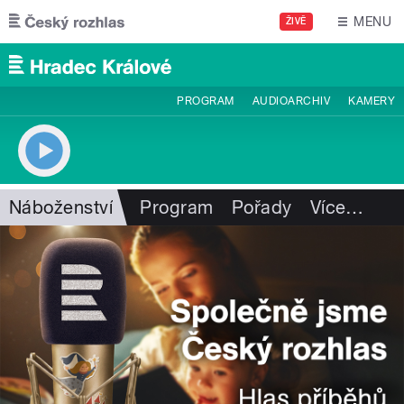
Přejít k hlavnímu obsahu
MENU
ŽIVĚ
PROGRAM
AUDIOARCHIV
KAMERY
Náboženství
Program
Pořady
Více
…