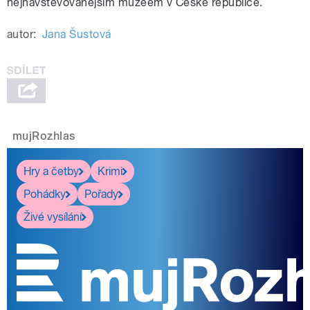
nejnavštěvovanějším muzeem v České republice.
autor:
Jana Šustová
mujRozhlas
Hry a četby
Krimi
Pohádky
Pořady
Živé vysílání