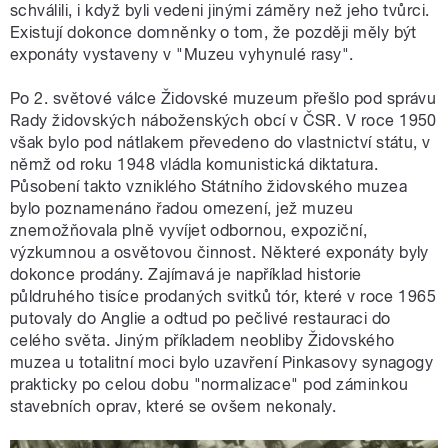
schválili, i když byli vedeni jinými záměry než jeho tvůrci.
Existují dokonce domněnky o tom, že později měly být
exponáty vystaveny v "Muzeu vyhynulé rasy".
Po 2. světové válce Židovské muzeum přešlo pod správu
Rady židovských náboženských obcí v ČSR. V roce 1950
však bylo pod nátlakem převedeno do vlastnictví státu, v
němž od roku 1948 vládla komunistická diktatura.
Působení takto vzniklého Státního židovského muzea
bylo poznamenáno řadou omezení, jež muzeu
znemožňovala plně vyvíjet odbornou, expoziční,
výzkumnou a osvětovou činnost. Některé exponáty byly
dokonce prodány. Zajímavá je například historie
půldruhého tisíce prodaných svitků tór, které v roce 1965
putovaly do Anglie a odtud po pečlivé restauraci do
celého světa. Jiným příkladem neobliby Židovského
muzea u totalitní moci bylo uzavření Pinkasovy synagogy
prakticky po celou dobu "normalizace" pod záminkou
stavebních oprav, které se ovšem nekonaly.