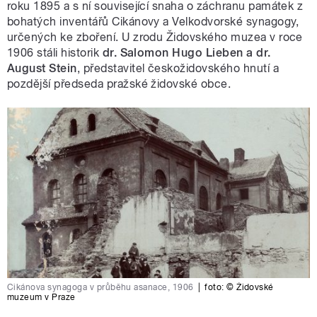
roku 1895 a s ní související snaha o záchranu památek z
bohatých inventářů Cikánovy a Velkodvorské synagogy,
určených ke zboření. U zrodu Židovského muzea v roce
1906 stáli historik
dr. Salomon Hugo Lieben a dr.
August Stein
, představitel českožidovského hnutí a
pozdější předseda pražské židovské obce.
Cikánova synagoga v průběhu asanace, 1906
|
foto:
© Židovské
muzeum v Praze