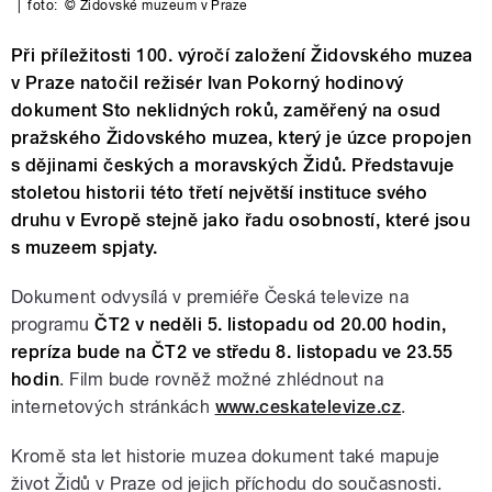
|
foto:
© Židovské muzeum v Praze
Při příležitosti 100. výročí založení Židovského muzea
v Praze natočil režisér Ivan Pokorný hodinový
dokument Sto neklidných roků, zaměřený na osud
pražského Židovského muzea, který je úzce propojen
s dějinami českých a moravských Židů. Představuje
stoletou historii této třetí největší instituce svého
druhu v Evropě stejně jako řadu osobností, které jsou
s muzeem spjaty.
Dokument odvysílá v premiéře Česká televize na
programu
ČT2 v neděli 5. listopadu od 20.00 hodin,
repríza bude na ČT2 ve středu 8. listopadu ve 23.55
hodin
. Film bude rovněž možné zhlédnout na
internetových stránkách
www.ceskatelevize.cz
.
Kromě sta let historie muzea dokument také mapuje
život Židů v Praze od jejich příchodu do současnosti.