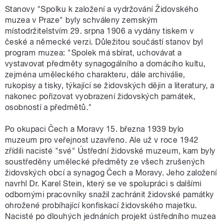
Stanovy "Spolku k založení a vydržování Židovského
muzea v Praze" byly schváleny zemským
místodržitelstvím 29. srpna 1906 a vydány tiskem v
české a německé verzi. Důležitou součástí stanov byl
program muzea: "Spolek má sbírat, uchovávat a
vystavovat předměty synagogálního a domácího kultu,
zejména uměleckého charakteru, dále archiválie,
rukopisy a tisky, týkající se židovských dějin a literatury, a
nakonec pořizovat vyobrazení židovských památek,
osobností a předmětů."
Po okupaci Čech a Moravy 15. března 1939 bylo
muzeum pro veřejnost uzavřeno. Ale už v roce 1942
zřídili nacisté "své" Ústřední židovské muzeum, kam byly
soustředěny umělecké předměty ze všech zrušených
židovských obcí a synagog Čech a Moravy. Jeho založení
navrhl Dr. Karel Stein, který se ve spolupráci s dalšími
odbornými pracovníky snažil zachránit židovské památky
ohrožené probíhající konfiskací židovského majetku.
Nacisté po dlouhých jednáních projekt ústředního muzea