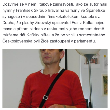
Dozvíme se v něm i takové zajímavosti, jako že autor naší
hymny František Škroup hrával na varhany ve Španělské
synagoze i v sousedním římskokatolickém kostele sv.
Ducha, že plachý židovský spisovatel Franz Kafka nejedl
maso a přitom si dnes v restauraci v jeho rodném domě
můžeme dát Kafkův biftek a že po vzniku samostatného
Československa byli Židé zastoupeni v parlamentu.