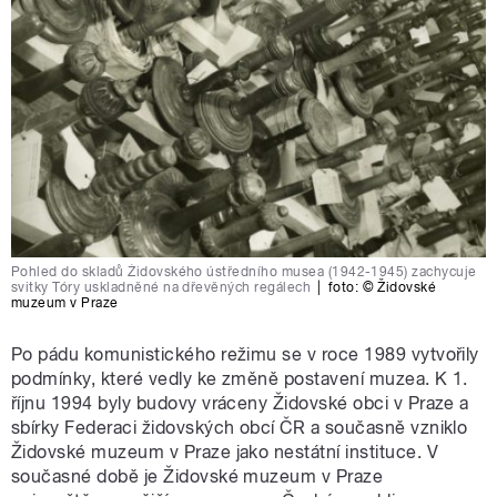
Pohled do skladů Židovského ústředního musea (1942-1945) zachycuje
svitky Tóry uskladněné na dřevěných regálech
|
foto:
© Židovské
muzeum v Praze
Po pádu komunistického režimu se v roce 1989 vytvořily
podmínky, které vedly ke změně postavení muzea. K 1.
říjnu 1994 byly budovy vráceny Židovské obci v Praze a
sbírky Federaci židovských obcí ČR a současně vzniklo
Židovské muzeum v Praze jako nestátní instituce. V
současné době je Židovské muzeum v Praze