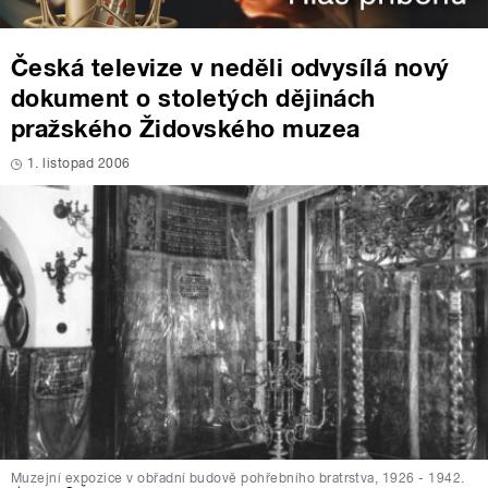
Česká televize v neděli odvysílá nový
dokument o stoletých dějinách
pražského Židovského muzea
1. listopad 2006
Muzejní expozice v obřadní budově pohřebního bratrstva, 1926 - 1942.