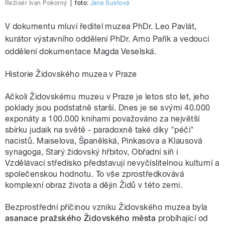
Režisér Ivan Pokorný
|
foto:
Jana Šustová
V dokumentu mluví ředitel muzea PhDr. Leo Pavlát,
kurátor výstavního oddělení PhDr. Arno Pařík a vedoucí
oddělení dokumentace Magda Veselská.
Historie Židovského muzea v Praze
Ačkoli Židovskému muzeu v Praze je letos sto let, jeho
poklady jsou podstatně starší. Dnes je se svými 40.000
exponáty a 100.000 knihami považováno za největší
sbírku judaik na světě - paradoxně také díky "péči"
nacistů. Maiselova, Španělská, Pinkasova a Klausová
synagoga, Starý židovský hřbitov, Obřadní síň i
Vzdělávací středisko představují nevyčíslitelnou kulturní a
společenskou hodnotu. To vše zprostředkovává
komplexní obraz života a dějin Židů v této zemi.
Bezprostřední příčinou vzniku Židovského muzea byla
asanace pražského Židovského města
probíhající od