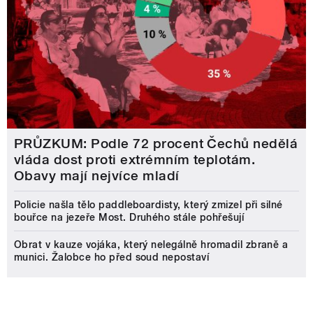
PRŮZKUM: Podle 72 procent Čechů nedělá
vláda dost proti extrémním teplotám.
Obavy mají nejvíce mladí
Policie našla tělo paddleboardisty, který zmizel při silné
bouřce na jezeře Most. Druhého stále pohřešují
Obrat v kauze vojáka, který nelegálně hromadil zbraně a
munici. Žalobce ho před soud nepostaví