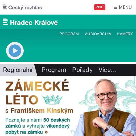
Přejít k hlavnímu obsahu
MENU
ŽIVĚ
PROGRAM
AUDIOARCHIV
KAMERY
Regionální
Program
Pořady
Více
…