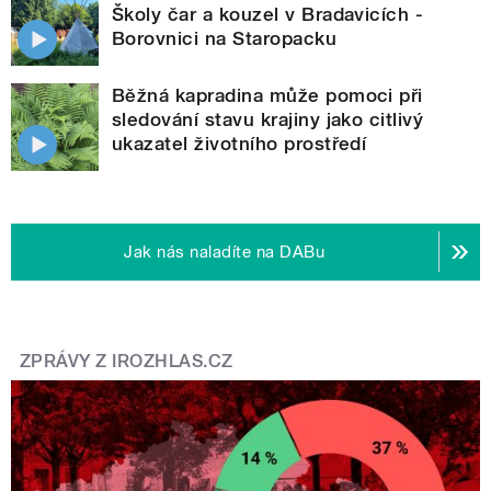
Školy čar a kouzel v Bradavicích -
Borovnici na Staropacku
Běžná kapradina může pomoci při
sledování stavu krajiny jako citlivý
ukazatel životního prostředí
Jak nás naladíte na DABu
ZPRÁVY Z IROZHLAS.CZ