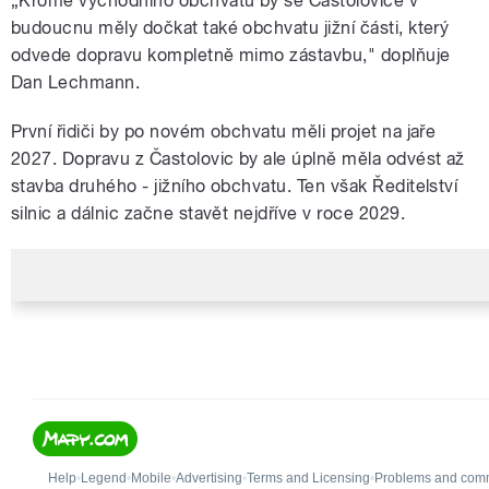
„Kromě východního obchvatu by se Častolovice v
budoucnu měly dočkat také obchvatu jižní části, který
odvede dopravu kompletně mimo zástavbu," doplňuje
Dan Lechmann.
První řidiči by po novém obchvatu měli projet na jaře
2027. Dopravu z Častolovic by ale úplně měla odvést až
stavba druhého - jižního obchvatu. Ten však Ředitelství
silnic a dálnic začne stavět nejdříve v roce 2029.