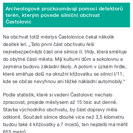
Archeologové prozkoumávají pomocí detektorů
terén, kterým povede silniční obchvat
Častolovic
Na obchvat totiž městys Častolovice čekal několik
desítek let. „Tato první část obchvatu řeší
nejnebezpečnější část oné silnice II. třídy, která směřuje
do obytné části města. Míjí kulturní dům a sokolovnu a
zejména budovu základní školy. A potom v úzkém hrdle,
které směřuje dolů na okružní křižovatku se silnicí I/11,
kde se občas nevyhnou ani těžké nákladní automobily.
“
Podle statistik, které si vedení Častolovic nechalo
zpracovat, projede městysem až 15 tisíc aut denně.
Stavba východního obchvatu, by část dopravy měla
odklonit. Součástí silnice dlouhé více než 3,5 kilometru
budou také 4 křižovatky a 7 mostů, ten nejdelší má měřit
655 metrů.