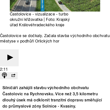
Častolovice - vizualizace - turbo
okružní křižovatka | Foto: Krajský
úřad Královéhradeckého kraje
Častolovice se dočkaly. Začala stavba východního obchvatu
městyse v podhůří Orlických hor
2:11
Silničáři zahájili stavbu východního obchvatu
Častolovic na Rychnovsku. Více než 3,5 kilometru
dlouhý úsek má odklonit tranzitní dopravu směřující
do průmyslové zóny Solnice - Kvasiny.