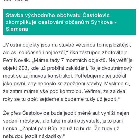
Stavba východního obchvatu Častolovic
zkomplikuje cestování občanům Synkova -
Slemena
„Mostní objekty jsou na stavbě většinou to nejsložitější,
ale asi současně i nejhezčí,
“
říká zástupce zhotovitele
Petr Novák. „Máme tady 7 mostních objektů. Největší je
objekt 203, kde už probíhá zakládání. To je dvoutrámový
most se zajímavou konstrukcí. Potřebujeme jej udělat
jako první, aby nedošlo ke zpoždění stavby. Myslíme si,
že zatím máme vše pod kontrolou. Věříme, že za dva
roky se tu opět sejdeme a budeme tudy už jezdit.“
Že přes Častolovice bude jezdit méně aut vyhlíží nejen
vedení městyse, ale také místní obyvatelé, jako paní
Lenka. „Zaplať pán Bůh, že už to bude. Že tudy už
nebudou jezdit náklaďáky.
“