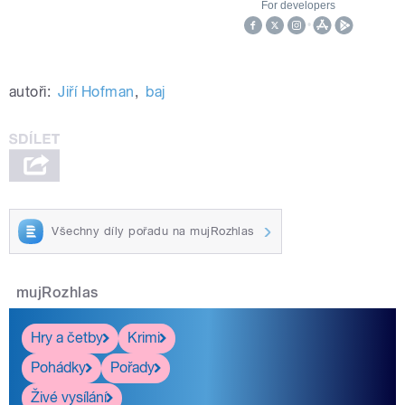
autoři:
Jiří Hofman
,
baj
Všechny díly pořadu na mujRozhlas
mujRozhlas
Hry a četby
Krimi
Pohádky
Pořady
Živé vysílání