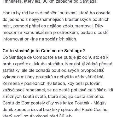
Finnistera, který leží 90 km západně od Santiaga.
Honza by rád by své měsíční putování, které ho dovede
do jednoho z nejvýznamnějších křesťanských poutních
míst, pomoci přátel co nejlépe zdokumentoval. Díky
moderním komunikačním prostředkům, budou o cestě
informovat on-line na sociálních sítích.
Co to vlastně je to Camino de Santiago?
Do Santiaga de Compostela se putuje již od 9. století k
hrobu apoštola Jakuba staršího. Neexistují žádné přesné
statistiky, ale dle odhadů pouť od svých prvopočátků
vykonalo milióny poutníků a nebyli to vždy věřící lidé.
Zejména v posledních 40 letech, kdy pěší putování
zažívá svoji renesanci, se na cestě potkává celá škála lidí
z různých koutů světa, které spojuje cesta samotná.
Cestu do Compostely díky své knize Poutník - Mágův
deník zpopularizoval brazilský spisovatel Paolo Coelho,
který svoji pouť vykonal před 30 lety.