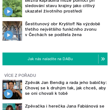
Běžná kapradina může pomoci při
sledování stavu krajiny jako citlivý
ukazatel životního prostředí
Šestitunový obr Kryštof! Na výzdobě
třetího největšího funkčního zvonu
v Čechách se podílela žena
Jak nás naladíte na DABu
VÍCE Z POŘADU
Zpěvák Jan Bendig a rada jeho babičky:
Chovej se k druhým tak, jak chceš, aby
se oni chovali k tobě
Zpěvačka i herečka Jana Fabiánová se