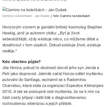
Camino na kolečkách - Jan Dušek
|
foto: Camino na kolečkách
Honzovým vzorem je geniální britský kosmolog Stephen
Hawkig, jenž je autorem citátu: „Byť je život
sebesložitější, vždy existuje něco, co můžeme dělat a
dosáhnout v tom úspěch. Dokud existuje život, existuje
naděje.“
Kdo všechno půjde?
Jde Honza, pokud to okolnosti dovolí jeho syn Jenda a
Petr jako doprovod. Jakmile začal Honza sdílet myšlenku
putování do Santiaga, seznámil se s Radomírou
Charvátou, která stála za organizací Expedice Kilimanjaro
2010. A tak se postupně rodí myšlenka, že se k nim na
část cesty připojí i další lidé s diagnostikovanou
roztroušenou sklerózou a jejich přátelé.