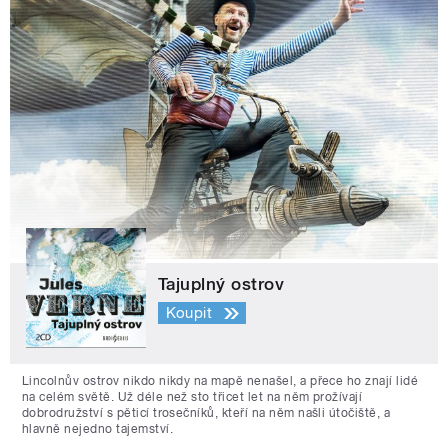
Tajuplný ostrov
Koupit
Lincolnův ostrov nikdo nikdy na mapě nenašel, a přece ho znají lidé
na celém světě. Už déle než sto třicet let na něm prožívají
dobrodružství s pěticí trosečníků, kteří na něm našli útočiště, a
hlavně nejedno tajemství.