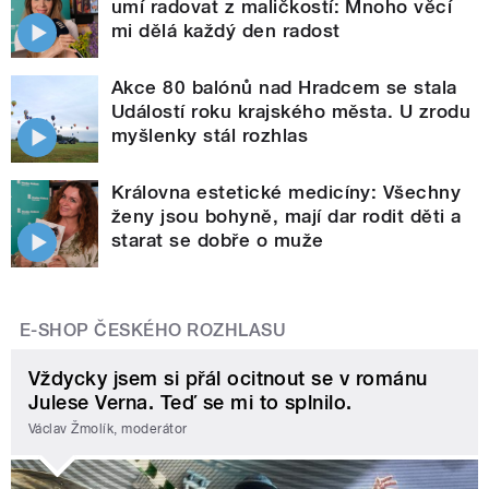
umí radovat z maličkostí: Mnoho věcí
mi dělá každý den radost
Akce 80 balónů nad Hradcem se stala
Událostí roku krajského města. U zrodu
myšlenky stál rozhlas
Královna estetické medicíny: Všechny
ženy jsou bohyně, mají dar rodit děti a
starat se dobře o muže
E-SHOP ČESKÉHO ROZHLASU
Vždycky jsem si přál ocitnout se v románu
Julese Verna. Teď se mi to splnilo.
Václav Žmolík, moderátor