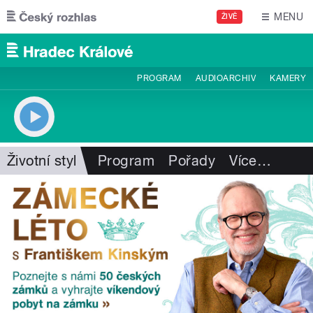
Přejít k hlavnímu obsahu
MENU
ŽIVĚ
PROGRAM
AUDIOARCHIV
KAMERY
Životní styl
Program
Pořady
Více
…