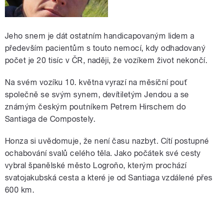
Jeho snem je dát ostatním handicapovaným lidem a
především pacientům s touto nemocí, kdy odhadovaný
počet je 20 tisíc v ČR, naději, že vozíkem život nekončí.
Na svém vozíku 10. května vyrazí na měsíční pouť
společně se svým synem, devítiletým Jendou a se
známým českým poutníkem Petrem Hirschem do
Santiaga de Compostely.
Honza si uvědomuje, že není času nazbyt. Cítí postupné
ochabování svalů celého těla. Jako počátek své cesty
vybral španělské město Logroňo, kterým prochází
svatojakubská cesta a které je od Santiaga vzdálené přes
600 km.