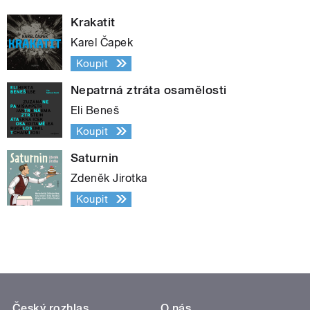
Krakatit
Karel Čapek
Koupit
Nepatrná ztráta osamělosti
Eli Beneš
Koupit
Saturnin
Zdeněk Jirotka
Koupit
Český rozhlas
O nás