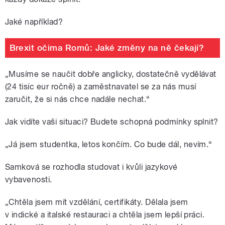
Jaké například?
Brexit očima Romů: Jaké změny na ně čekají?
„Musíme se naučit dobře anglicky, dostatečně vydělávat
(24 tisíc eur ročně) a zaměstnavatel se za nás musí
zaručit, že si nás chce nadále nechat.“
Jak vidíte vaši situaci? Budete schopná podmínky splnit?
„Já jsem studentka, letos končím. Co bude dál, nevím.“
Samková se rozhodla studovat i kvůli jazykové
vybavenosti.
„Chtěla jsem mít vzdělání, certifikáty. Dělala jsem
v indické a italské restauraci a chtěla jsem lepší práci.