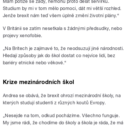
Mám potíže se zády, nemohu proto dělat servírku.
Studium by mi v tom mělo pomoci, dát mi větší rozhled.
Jenže brexit nám teď všem úplně změní životní plány.“
V Británii se zatím nesetkala s žádnými předsudky, nebo
projevy xenofobie.
„Na Britech je zajímavé to, že neodsuzují jiné národnosti.
Hledají způsoby jak do škol dostat co nejvíce lidí, bez
bariéry etnické nebo věkové.“
Krize mezinárodních škol
Andrea se obává, že brexit ohrozí mezinárodní školy, na
kterých studují studenti z různých koutů Evropy.
„Nesejde na tom, odkud pocházíme. Všechno funguje.
My jsme rádi, že chodíme do školy a škola je ráda, že má