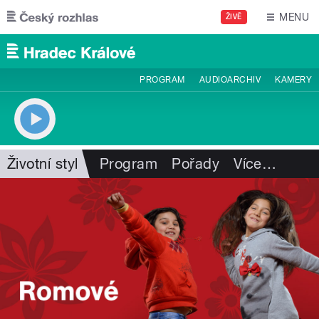
Přejít k hlavnímu obsahu
MENU
ŽIVĚ
PROGRAM
AUDIOARCHIV
KAMERY
Životní styl
Program
Pořady
Více
…