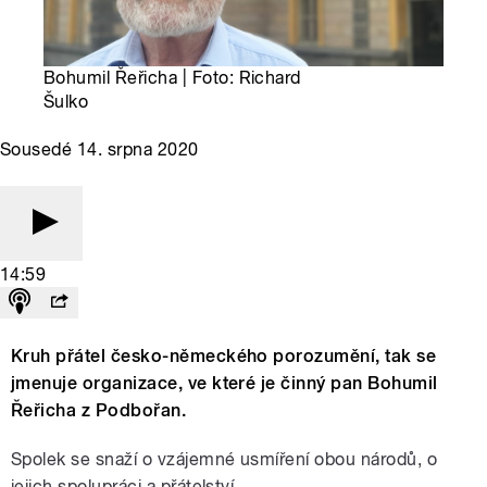
Bohumil Řeřicha | Foto: Richard
Šulko
Sousedé 14. srpna 2020
14:59
Kruh přátel česko-německého porozumění, tak se
jmenuje organizace, ve které je činný pan Bohumil
Řeřicha z Podbořan.
Spolek se snaží o vzájemné usmíření obou národů, o
jejich spolupráci a přátelství.