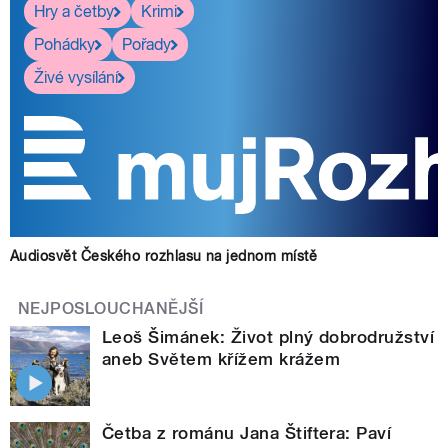
Hry a četby
Krimi
Pohádky
Pořady
Živé vysílání
Audiosvět Českého rozhlasu na jednom místě
NEJPOSLOUCHANĚJŠÍ
Leoš Šimánek: Život plný dobrodružství
aneb Světem křížem krážem
Četba z románu Jana Štiftera: Paví