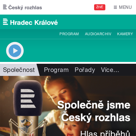
Přejít k hlavnímu obsahu
MENU
ŽIVĚ
PROGRAM
AUDIOARCHIV
KAMERY
Společnost
Program
Pořady
Více
…