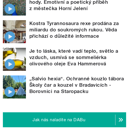
hody. Emotivní a poetický příběh
z městečka Horní Jelení
Kostra Tyrannosaura rexe prodána za
miliardu do soukromých rukou. Věda
přichází o důležité informace
Je to láska, které vadí teplo, světlo a
vzduch, usmívá se sommeliérka
olivového oleje Eva Hammerová
„Salvio hexia“. Ochranné kouzlo tábora
Školy čar a kouzel v Bradavicích -
Borovnici na Staropacku
Jak nás naladíte na DABu