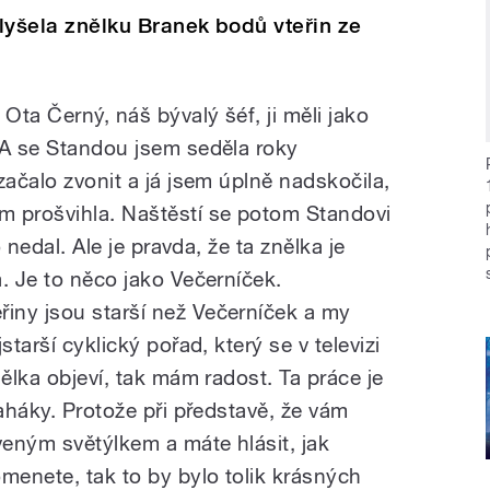
slyšela znělku Branek bodů vteřin ze
ta Černý, náš bývalý šéf, ji měli jako
 A se Standou jsem seděla roky
začalo zvonit a já jsem úplně nadskočila,
m prošvihla. Naštěstí se potom Standovi
o nedal. Ale je pravda, že ta znělka je
. Je to něco jako Večerníček.
iny jsou starší než Večerníček a my
starší cyklický pořad, který se v televizi
nělka objeví, tak mám radost. Ta práce je
taháky. Protože při představě, že vám
eným světýlkem a máte hlásit, jak
menete, tak to by bylo tolik krásných