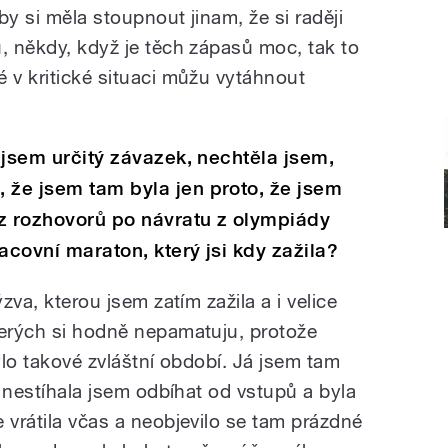
by si měla stoupnout jinam, že si raději
, někdy, když je těch zápasů moc, tak to
 v kritické situaci můžu vytáhnout
a jsem určitý závazek, nechtěla jsem,
 že jsem tam byla jen proto, že jsem
m z rozhovorů po návratu z olympiády
racovní maraton, který jsi kdy zažila?
ýzva, kterou jsem zatím zažila a i velice
terých si hodně nepamatuju, protože
bylo takové zvláštní období. Já jsem tam
, nestíhala jsem odbíhat od vstupů a byla
 vrátila včas a neobjevilo se tam prázdné