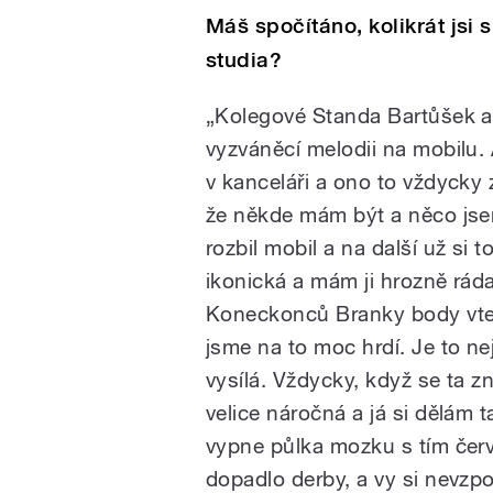
Máš spočítáno, kolikrát jsi 
studia?
„Kolegové Standa Bartůšek a O
vyzváněcí melodii na mobilu.
v kanceláři a ono to vždycky 
že někde mám být a něco jse
rozbil mobil a na další už si t
ikonická a mám ji hrozně ráda
Koneckonců Branky body vteř
jsme na to moc hrdí. Je to nej
vysílá. Vždycky, když se ta z
velice náročná a já si dělám 
vypne půlka mozku s tím červ
dopadlo derby, a vy si nevzpo