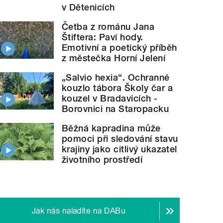
v Dětenicích
Četba z románu Jana
Štiftera: Paví hody.
Emotivní a poetický příběh
z městečka Horní Jelení
„Salvio hexia“. Ochranné
kouzlo tábora Školy čar a
kouzel v Bradavicích -
Borovnici na Staropacku
Běžná kapradina může
pomoci při sledování stavu
krajiny jako citlivý ukazatel
životního prostředí
Jak nás naladíte na DABu