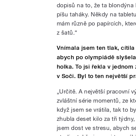
dopisů na to, že ta blondýna 
píšu taháky. Někdy na tabletu
mám různě po papírcích, které
z šatů.“
Vnímala jsem ten tlak, cítil
abych po olympiádě slyšela,
holka. To jsi řekla v jedno
v Soči. Byl to ten největší p
„Určitě. A největší pracovní v
zvláštní série momentů, ze k
když jsem se vrátila, tak to 
zhubla deset kilo za tři týdny
jsem dost ve stresu, abych se