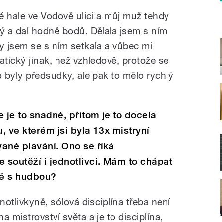
é hale ve Vodově ulici a můj muž tehdy
ý a dal hodně bodů. Dělala jsem s ním
dy jsem se s ním setkala a vůbec mi
atický jinak, než vzhledově, protože se
o byly předsudky, ale pak to mělo rychlý
 je to snadné, přitom je to docela
u, ve kterém jsi byla 13x mistryní
vané plavání. Ono se říká
e soutěží i jednotlivci. Mám to chápat
né s hudbou?
notlivkyně, sólová disciplína třeba není
 mistrovství světa a je to disciplína,