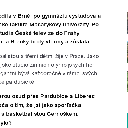
dila v Brně, po gymnáziu vystudovala
ofické fakultě Masarykovy univerzity. Po
tudia České televize do Prahy
 a Branky body vteřiny a zůstala.
listou a třemi dětmi žije v Praze. Jako
jské studio zimních olympijských her
legantní bývá každoročně v rámci svých
ké pardubické.
kterou osud přes Pardubice a Liberec
čalo tím, že jsi jako sporťačka
 s basketbalistou Černoškem.
bylo?