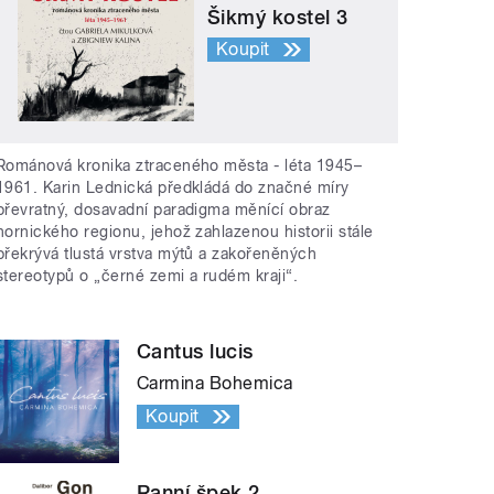
Šikmý kostel 3
Koupit
Románová kronika ztraceného města - léta 1945–
1961. Karin Lednická předkládá do značné míry
převratný, dosavadní paradigma měnící obraz
hornického regionu, jehož zahlazenou historii stále
překrývá tlustá vrstva mýtů a zakořeněných
stereotypů o „černé zemi a rudém kraji“.
Cantus lucis
Carmina Bohemica
Koupit
Ranní špek 2