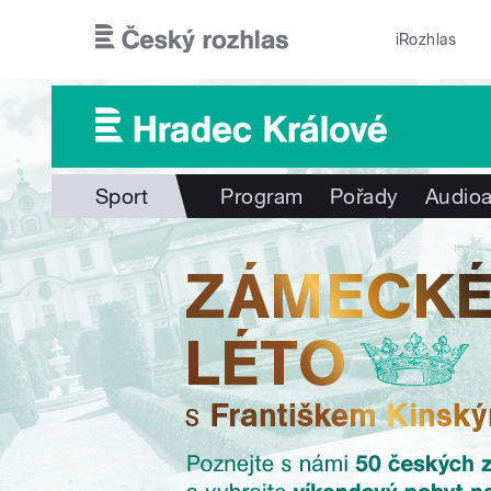
Přejít k hlavnímu obsahu
iRozhlas
Sport
Program
Pořady
Audioa