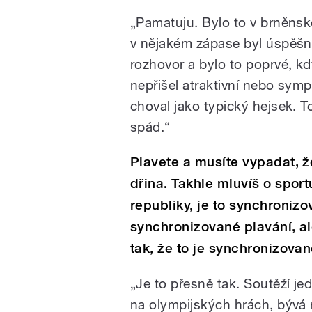
„Pamatuju. Bylo to v brněnsk
v nějakém zápase byl úspěšn
rozhovor a bylo to poprvé, k
nepřišel atraktivní nebo symp
choval jako typický hejsek. T
spád.“
Plavete a musíte vypadat, že
dřina. Takhle mluvíš o sport
republiky, je to synchronizo
synchronizované plavání, al
tak, že to je synchronizova
„Je to přesně tak. Soutěží jed
na olympijských hrách, bývá na