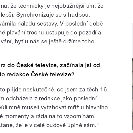
omu, že technicky je nejobtížnější tím, že
jlepší. Synchronizuje se s hudbou,
várnila náladu sestavy. V poslední době
né plavání trochu ustupuje do pozadí a
vání, byť u nás se ještě držíme toho
urz do České televize, začínala jsi od
 do redakce České televize?
 to přijde neskutečné, co jsem za těch 16
sem odcházela z redakce jako poslední
ůli mně museli vytahovat mříž u hlavního
é momenty a ráda na to vzpomínám,
tane, že je v celé budově úplně sám.“