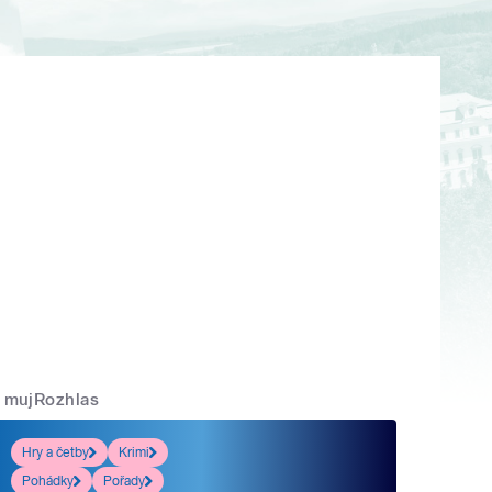
mujRozhlas
Hry a četby
Krimi
Pohádky
Pořady