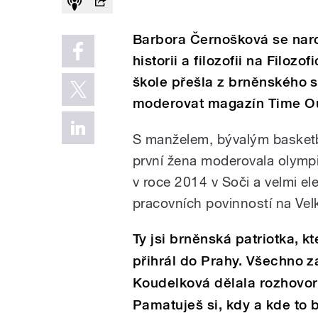
Barbora Černošková se naro
historii a filozofii na Filoz
škole přešla z brněnského s
moderovat magazín Time Out
S manželem, bývalým basketba
první žena moderovala olympi
v roce 2014 v Soči a velmi e
pracovních povinností na Vel
Ty jsi brněnská patriotka, 
přihrál do Prahy. Všechno za
Koudelková dělala rozhovor
Pamatuješ si, kdy a kde to 