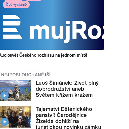
Živé vysílání
Audiosvět Českého rozhlasu na jednom místě
NEJPOSLOUCHANĚJŠÍ
Leoš Šimánek: Život plný
dobrodružství aneb
Světem křížem krážem
Tajemství Dětenického
panství! Čarodějnice
Žizelda dohlíží na
turistickou novinku zámku