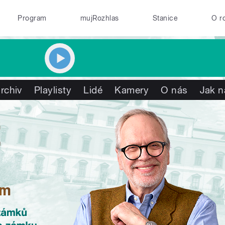
Program
mujRozhlas
Stanice
O r
rchiv
Playlisty
Lidé
Kamery
O nás
Jak n