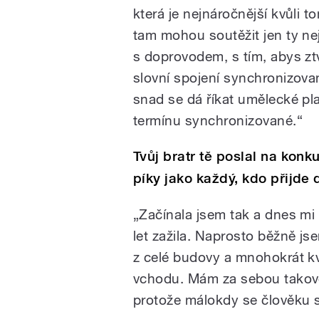
která je nejnáročnější kvůli t
tam mohou soutěžit jen ty ne
s doprovodem, s tím, abys zt
slovní spojení synchronizova
snad se dá říkat umělecké pla
termínu synchronizované.“
Tvůj bratr tě poslal na konk
píky jako každý, kdo přijde
„Začínala jsem tak a dnes mi
let zažila. Naprosto běžně j
z celé budovy a mnohokrát kv
vchodu. Mám za sebou takov
protože málokdy se člověku s