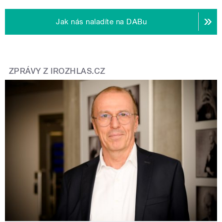
Jak nás naladíte na DABu
ZPRÁVY Z IROZHLAS.CZ