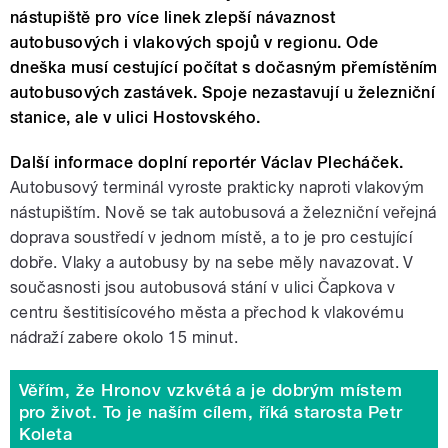
nástupiště pro více linek zlepší návaznost
autobusových i vlakových spojů v regionu. Ode
dneška musí cestující počítat s dočasným přemístěním
autobusových zastávek. Spoje nezastavují u železniční
stanice, ale v ulici Hostovského.
Další informace doplní reportér Václav Plecháček.
Autobusový terminál vyroste prakticky naproti vlakovým
nástupištím. Nově se tak autobusová a železniční veřejná
doprava soustředí v jednom místě, a to je pro cestující
dobře. Vlaky a autobusy by na sebe měly navazovat. V
současnosti jsou autobusová stání v ulici Čapkova v
centru šestitisícového města a přechod k vlakovému
nádraží zabere okolo 15 minut.
Věřím, že Hronov vzkvétá a je dobrým místem
pro život. To je naším cílem, říká starosta Petr
Koleta