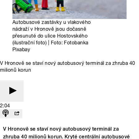
Autobusové zastávky u vlakového
nádraží v Hronově jsou dočasně
přesunuté do ulice Hostovského
(ilustrační foto) | Foto: Fotobanka
Pixabay
V Hronově se staví nový autobusový terminál za zhruba 40
milionů korun
2:04
V Hronově se staví nový autobusový terminál za
zhruba 40 milionů korun. Kryté centrální autobusové