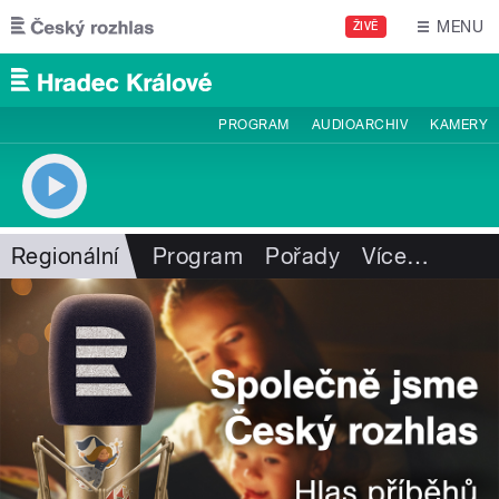
Přejít k hlavnímu obsahu
MENU
ŽIVĚ
PROGRAM
AUDIOARCHIV
KAMERY
Regionální
Program
Pořady
Více
…