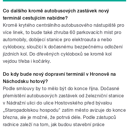
Co dalšího kromě autobusových zastávek nový
terminál cestujícím nabídne?
Kromě krytého centrálního autobusového nástupiště pro
více linek, to bude také zhruba 60 parkovacích míst pro
automobily, dobíjecí stanice pro elektroauta a nebo
cykloboxy, sloužící k dočasnému bezpečnému odložení
jízdních kol. Do dřevěných cykloboxů se kromě kol
vejdou třeba i kočárky.
Do kdy bude nový dopravní terminál v Hronově na
Náchodsku hotový?
Podle smlouvy by to mělo být do konce října. Dočasné
přemístění autobusových zastávek od železniční stanice
v Nádražní ulici do ulice Hostovského před bývalou
„Staropadolskou hospodu" zatím město avizuje do konce
března, ale je možné, že potrvá déle. Podle zástupců
radnice zaleží na tom, jak budou stavební práce