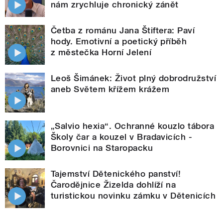
nám zrychluje chronický zánět
Četba z románu Jana Štiftera: Paví
hody. Emotivní a poetický příběh
z městečka Horní Jelení
Leoš Šimánek: Život plný dobrodružství
aneb Světem křížem krážem
„Salvio hexia“. Ochranné kouzlo tábora
Školy čar a kouzel v Bradavicích -
Borovnici na Staropacku
Tajemství Dětenického panství!
Čarodějnice Žizelda dohlíží na
turistickou novinku zámku v Dětenicích