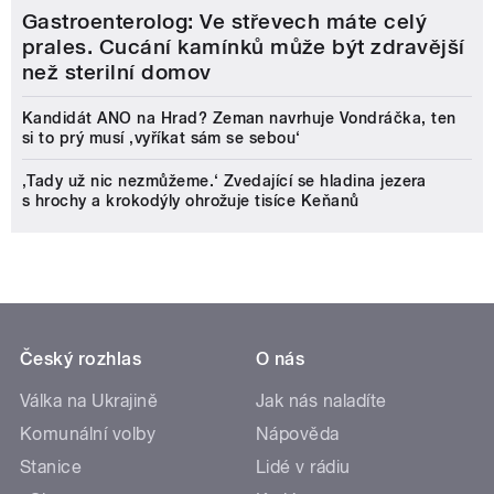
Gastroenterolog: Ve střevech máte celý
prales. Cucání kamínků může být zdravější
než sterilní domov
Kandidát ANO na Hrad? Zeman navrhuje Vondráčka, ten
si to prý musí ‚vyříkat sám se sebou‘
‚Tady už nic nezmůžeme.‘ Zvedající se hladina jezera
s hrochy a krokodýly ohrožuje tisíce Keňanů
Český rozhlas
O nás
Válka na Ukrajině
Jak nás naladíte
Komunální volby
Nápověda
Stanice
Lidé v rádiu