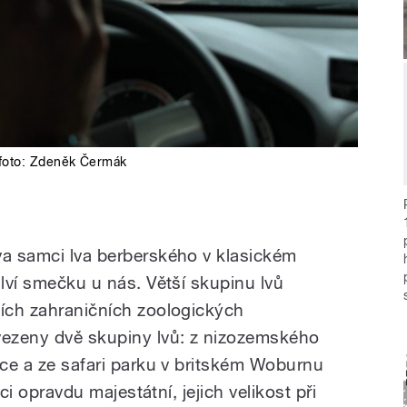
foto:
Zdeněk Čermák
va samci lva berberského v klasickém
 lví smečku u nás. Větší skupinu lvů
ších zahraničních zoologických
vezeny dvě skupiny lvů: z nizozemského
ice a ze safari parku v britském Woburnu
nci opravdu majestátní, jejich velikost při