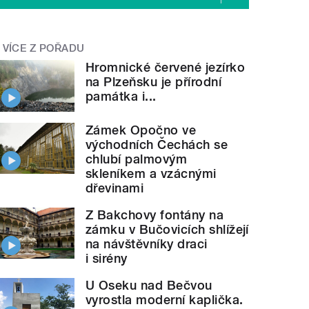
VÍCE Z POŘADU
Hromnické červené jezírko
na Plzeňsku je přírodní
památka i...
Zámek Opočno ve
východních Čechách se
chlubí palmovým
skleníkem a vzácnými
dřevinami
Z Bakchovy fontány na
zámku v Bučovicích shlížejí
na návštěvníky draci
i sirény
U Oseku nad Bečvou
vyrostla moderní kaplička.