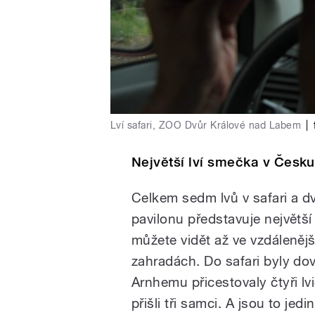
Lví safari, ZOO Dvůr Králové nad Labem
|
Největší lví smečka v Česku
Celkem sedm lvů v safari a d
pavilonu představuje největší
můžete vidět až ve vzdáleněj
zahradách. Do safari byly do
Arnhemu přicestovaly čtyři lv
přišli tři samci. A jsou to jedi