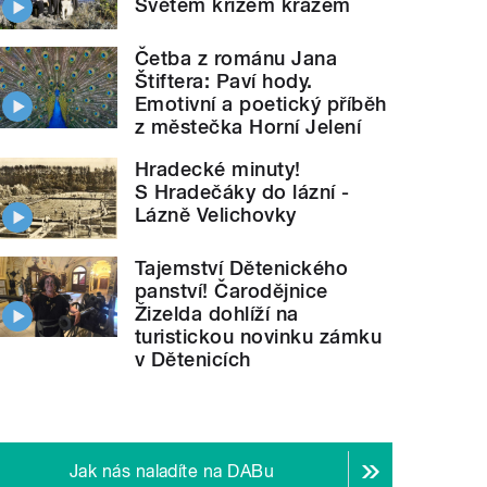
Světem křížem krážem
Četba z románu Jana
Štiftera: Paví hody.
Emotivní a poetický příběh
z městečka Horní Jelení
Hradecké minuty!
S Hradečáky do lázní -
Lázně Velichovky
Tajemství Dětenického
panství! Čarodějnice
Žizelda dohlíží na
turistickou novinku zámku
v Dětenicích
Jak nás naladíte na DABu