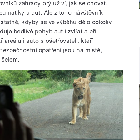
ovníků zahrady prý už ví, jak se chovat.
umatiky u aut. Ale z toho návštěvník
statně, kdyby se ve výběhu dělo cokoliv
duje bedlivě pohyb aut i zvířat a při
 areálu i auto s ošetřovateli, kteří
ezpečnostní opatření jsou na místě,
h šelem.