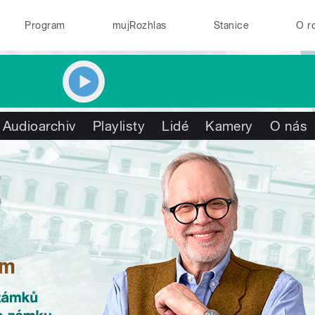
Program
mujRozhlas
Stanice
O r
Audioarchiv
Playlisty
Lidé
Kamery
O nás