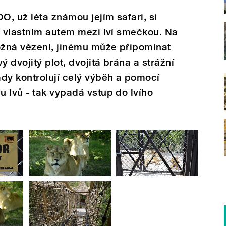
, už léta známou jejím safari, si
u vlastním autem mezi lví smečkou. Na
žná vězení, jinému může připomínat
ý dvojitý plot, dvojitá brána a strážní
dy kontrolují celý výběh a pomocí
 lvů - tak vypadá vstup do lvího