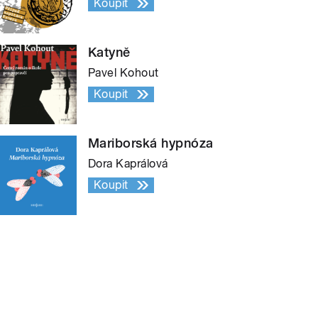
Koupit
Katyně
Pavel Kohout
Koupit
Mariborská hypnóza
Dora Kaprálová
Koupit