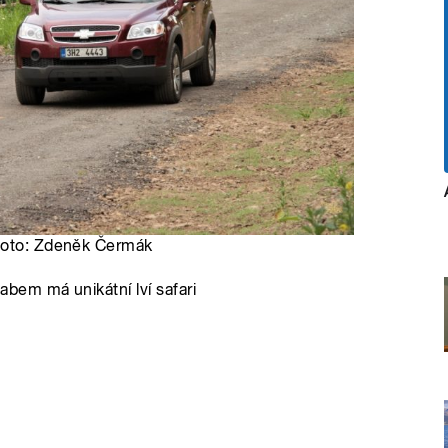
 Foto: Zdeněk Čermák
em má unikátní lví safari