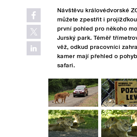
Návštěvu královédvorské ZOO
můžete zpestřit i projížďko
první pohled pro někoho mo
Jurský park. Téměř třímetrov
věž, odkud pracovníci zahra
kamer mají přehled o pohybu
safari.