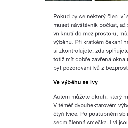
Pokud by se některý člen lví 
muset návštěvník počkat, až s
vniknutí do meziprostoru, mů
výběhu. Při krátkém čekání n
si zkontrolujete, zda splňuj
totiž mít dobře zavřená okna
být pozorování lvů z bezprost
Ve výběhu se lvy
Autem můžete okruh, který měř
V téměř dvouhektarovém výběh
čtyři lvice. Po postupném sb
sedmičlenná smečka. Lvi jsou