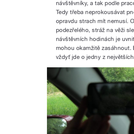
návštěvníky, a tak podle prac
Tedy třeba neprokousávat pne
opravdu strach mít nemusí. O
podezřelého, stráž na věži sle
návštěvních hodinách je uvnitř
mohou okamžitě zasáhnout. B
vždyť jde o jedny z největšíc