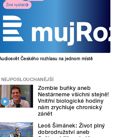
Živé vysílání
Audiosvět Českého rozhlasu na jednom místě
NEJPOSLOUCHANĚJŠÍ
Zombie buňky aneb
Nestárneme všichni stejně!
Vnitřní biologické hodiny
nám zrychluje chronický
zánět
Leoš Šimánek: Život plný
dobrodružství aneb