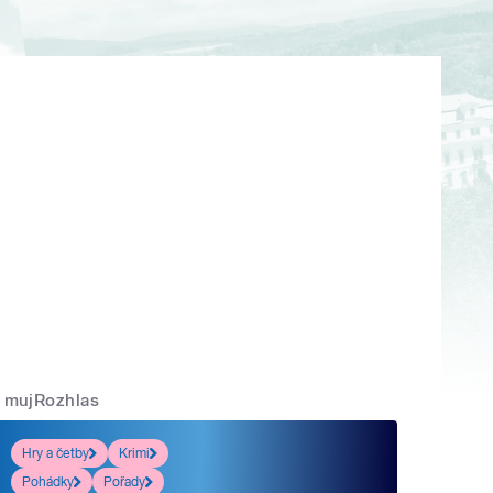
mujRozhlas
Hry a četby
Krimi
Pohádky
Pořady