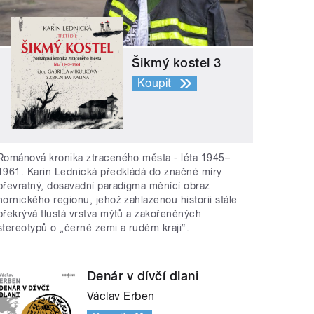
Šikmý kostel 3
Koupit
Románová kronika ztraceného města - léta 1945–
1961. Karin Lednická předkládá do značné míry
převratný, dosavadní paradigma měnící obraz
hornického regionu, jehož zahlazenou historii stále
překrývá tlustá vrstva mýtů a zakořeněných
stereotypů o „černé zemi a rudém kraji“.
Denár v dívčí dlani
Václav Erben