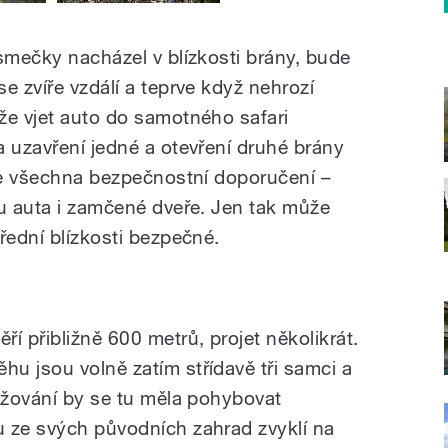
smečky nacházel v blízkosti brány, bude
e zvíře vzdálí a teprve když nehrozí
že vjet auto do samotného safari
a uzavření jedné a otevření druhé brány
ete všechna bezpečnostní doporučení –
 u auta i zamčené dveře. Jen tak může
řední blízkosti bezpečné.
í přibližně 600 metrů, projet několikrát.
u jsou volně zatím střídavě tři samci a
ližování by se tu měla pohybovat
 ze svých původních zahrad zvyklí na