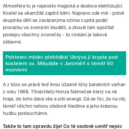
Atmosféra tu je naprosto magická a doslova elektrizující.
Kostel se okamžitě zaplnil lidmi. Napravo ode mě - právě
skupinka dětí se zavázanýma očima cupitá podél
provázku ve zvonícím bludišti, a zkouší tam spočítat
poslepu všechny zvonečky - to cinkání je takové
zábavné.
Pohřební módní přehlídka! Ukrývá ji krypta pod
kostelem sv. Mikuláše v Jaroměři s téměř 60
mumiemi
A z kůru se právě teď linou úžasné tóny barokních varhan
z roku 1668. Třináctiletý Honza Němeček který na ně
hraje, do toho dává vše a srší energií. Dá se říci, že na něj
téměř všichni nahoru obdivně hledíme a jeho krásnou
hudbu posloucháme.
Takže to tam opravdu žije! Co tě osobně uvnitř nejvíc