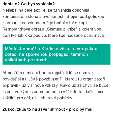
dostalo? Co bys vypíchla?
Nejlepší na celé akci je, že tu vznikla dokonalá
kombinace historie a uvolněnosti. Stojím pod gotickou
klenbou, kousek ode mě je boční oltář s kopií
Rembrandtova obrazu „Snímání z kříže" a kolem voní
čerstvé biblické pečivo, které lidé nadšeně ochutnávají.
Města Jaroměř a Klodsko získala evropskou
dotaci na společnou propagaci tamních
unikátních pevností
Atmosféra není ani trochu upjatá, lidé se usmívají,
povídají si a u „Sítě povzbuzení", kterou tu organizátoři
připravili - už visí nové vzkazy. Navíc už za chvíli se bude
zvonit velkým zvonem přímo na věži! Je to ideální mix
zážitků pro oči, uši i chuťové pohárky.
Zuzko, zkus to na závěr shrnout - proč by měli