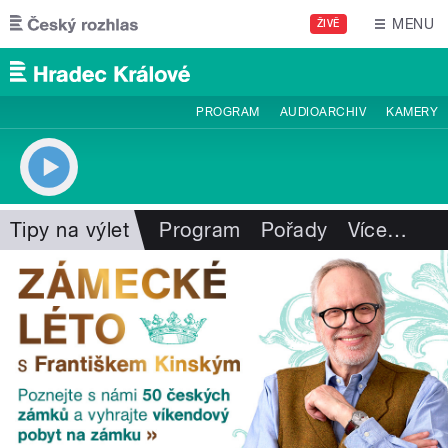
Přejít k hlavnímu obsahu
MENU
ŽIVĚ
PROGRAM
AUDIOARCHIV
KAMERY
Tipy na výlet
Program
Pořady
Více
…