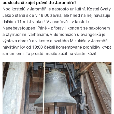
posluchači zajet právě do Jaroměře?
Noc kostelů v Jaroměři je naprosto unikátní. Kostel Svatý
Jakub starší sice v 18:00 zavírá, ale hned na něj navazuje
dalších 11 míst v okolí! V Josefově - v kostele
Nanebevstoupení Páně - připravili koncert se saxofonem
a čtyřručními varhanami, v Semonicích u evangelíků je
výstava obrazů a v kostele svatého Mikuláše v Jaroměři
návštěvníky od 19:00 čekají komentované prohlídky krypt
s mumiemi! To prostě musíte zažít na vlastní kůži!