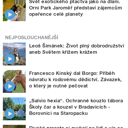
Svět exotického ptactva jako na dlani.
Orni Park Jaroměř představí zájemcům
opeřence celé planety
NEJPOSLOUCHANĚJŠÍ
Leoš Šimánek: Život plný dobrodružství
aneb Světem křížem krážem
Francesco Kinský dal Borgo: Příběh
návratu k rodovému dědictví. Závazek,
o který je nutné pečovat
„Salvio hexia“. Ochranné kouzlo tábora
Školy čar a kouzel v Bradavicích -
Borovnici na Staropacku