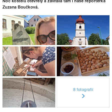
Noc kostelů otevřely a zavítala tam i naše reportérka
Zuzana Boučková.
8 fotografií