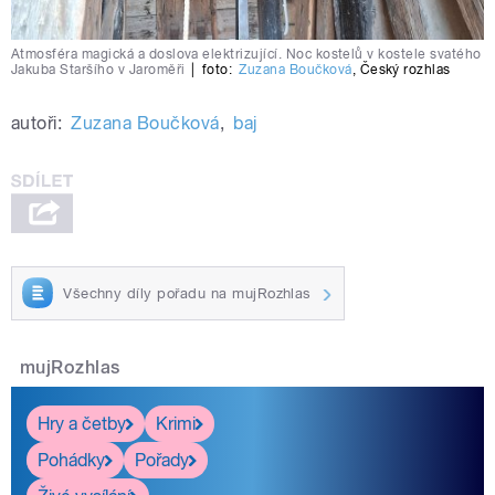
Atmosféra magická a doslova elektrizující. Noc kostelů v kostele svatého
Jakuba Staršího v Jaroměři
|
foto:
Zuzana Boučková
,
Český rozhlas
autoři:
Zuzana Boučková
,
baj
Všechny díly pořadu na mujRozhlas
mujRozhlas
Hry a četby
Krimi
Pohádky
Pořady