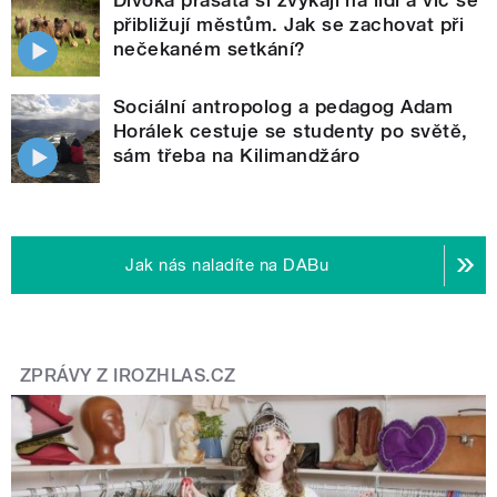
Divoká prasata si zvykají na lidi a víc se
přibližují městům. Jak se zachovat při
nečekaném setkání?
Sociální antropolog a pedagog Adam
Horálek cestuje se studenty po světě,
sám třeba na Kilimandžáro
Jak nás naladíte na DABu
ZPRÁVY Z IROZHLAS.CZ