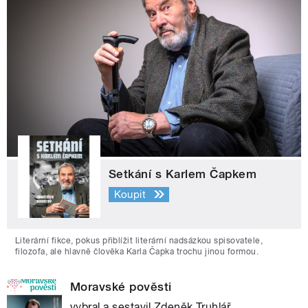
Setkání s Karlem Čapkem
Koupit
Literární fikce, pokus přiblížit literární nadsázkou spisovatele,
filozofa, ale hlavně člověka Karla Čapka trochu jinou formou.
Moravské pověsti
vybral a sestavil Zdeněk Truhlář