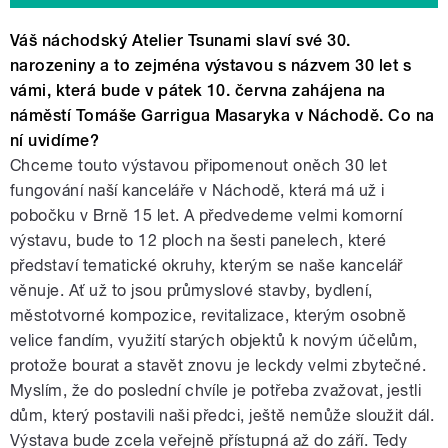
Váš náchodský Atelier Tsunami slaví své 30.
narozeniny a to zejména výstavou s názvem 30 let s
vámi, která bude v pátek 10. června zahájena na
náměstí Tomáše Garrigua Masaryka v Náchodě. Co na
ní uvidíme?
Chceme touto výstavou připomenout oněch 30 let
fungování naší kanceláře v Náchodě, která má už i
pobočku v Brně 15 let. A předvedeme velmi komorní
výstavu, bude to 12 ploch na šesti panelech, které
představí tematické okruhy, kterým se naše kancelář
věnuje. Ať už to jsou průmyslové stavby, bydlení,
městotvorné kompozice, revitalizace, kterým osobně
velice fandím, využití starých objektů k novým účelům,
protože bourat a stavět znovu je leckdy velmi zbytečné.
Myslím, že do poslední chvíle je potřeba zvažovat, jestli
dům, který postavili naši předci, ještě nemůže sloužit dál.
Výstava bude zcela veřejně přístupná až do září. Tedy