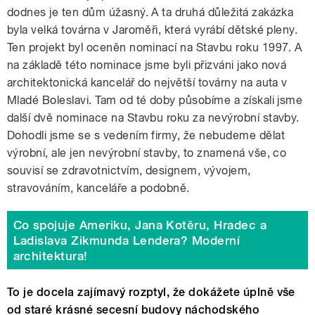
dodnes je ten dům úžasný. A ta druhá důležitá zakázka
byla velká továrna v Jaroměři, která vyrábí dětské pleny.
Ten projekt byl oceněn nominací na Stavbu roku 1997. A
na základě této nominace jsme byli přizváni jako nová
architektonická kancelář do největší továrny na auta v
Mladé Boleslavi. Tam od té doby působíme a získali jsme
další dvě nominace na Stavbu roku za nevýrobní stavby.
Dohodli jsme se s vedením firmy, že nebudeme dělat
výrobní, ale jen nevýrobní stavby, to znamená vše, co
souvisí se zdravotnictvím, designem, vývojem,
stravováním, kanceláře a podobně.
Co spojuje Ameriku, Jana Kotěru, Hradec a
Ladislava Zikmunda Lendera? Moderní
architektura!
To je docela zajímavý rozptyl, že dokážete úplně vše
od staré krásné secesní budovy náchodského