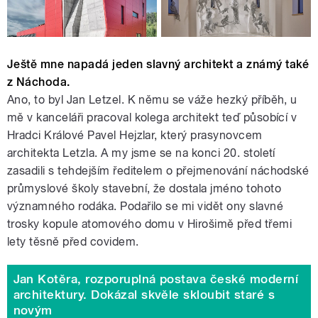
Ještě mne napadá jeden slavný architekt a známý také
z Náchoda.
Ano, to byl Jan Letzel. K němu se váže hezký příběh, u
mě v kanceláři pracoval kolega architekt teď působící v
Hradci Králové Pavel Hejzlar, který prasynovcem
architekta Letzla. A my jsme se na konci 20. století
zasadili s tehdejším ředitelem o přejmenování náchodské
průmyslové školy stavební, že dostala jméno tohoto
významného rodáka. Podařilo se mi vidět ony slavné
trosky kopule atomového domu v Hirošimě před třemi
lety těsně před covidem.
Jan Kotěra, rozporuplná postava české moderní
architektury. Dokázal skvěle skloubit staré s
novým