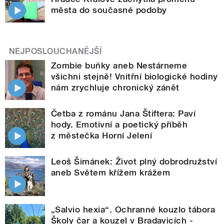
města do současné podoby
NEJPOSLOUCHANĚJŠÍ
Zombie buňky aneb Nestárneme
všichni stejně! Vnitřní biologické hodiny
nám zrychluje chronický zánět
Četba z románu Jana Štiftera: Paví
hody. Emotivní a poetický příběh
z městečka Horní Jelení
Leoš Šimánek: Život plný dobrodružství
aneb Světem křížem krážem
„Salvio hexia“. Ochranné kouzlo tábora
Školy čar a kouzel v Bradavicích -