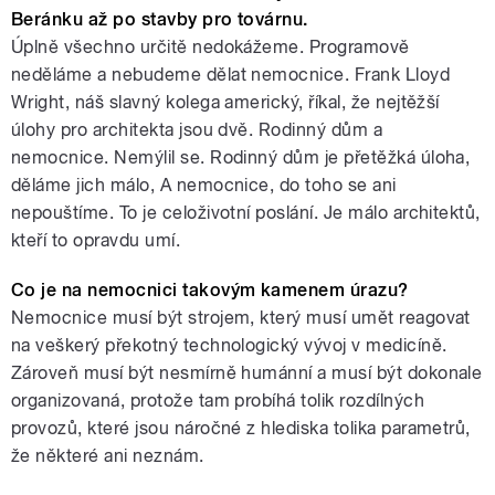
Beránku až po stavby pro továrnu.
Úplně všechno určitě nedokážeme. Programově
neděláme a nebudeme dělat nemocnice. Frank Lloyd
Wright, náš slavný kolega americký, říkal, že nejtěžší
úlohy pro architekta jsou dvě. Rodinný dům a
nemocnice. Nemýlil se. Rodinný dům je přetěžká úloha,
děláme jich málo, A nemocnice, do toho se ani
nepouštíme. To je celoživotní poslání. Je málo architektů,
kteří to opravdu umí.
Co je na nemocnici takovým kamenem úrazu?
Nemocnice musí být strojem, který musí umět reagovat
na veškerý překotný technologický vývoj v medicíně.
Zároveň musí být nesmírně humánní a musí být dokonale
organizovaná, protože tam probíhá tolik rozdílných
provozů, které jsou náročné z hlediska tolika parametrů,
že některé ani neznám.