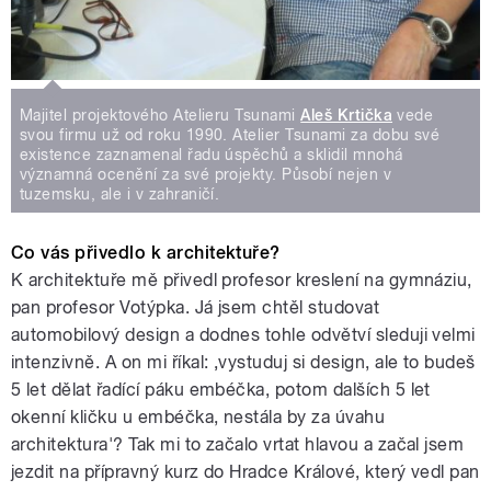
Majitel projektového Atelieru Tsunami
Aleš Krtička
vede
svou firmu už od roku 1990. Atelier Tsunami za dobu své
existence zaznamenal řadu úspěchů a sklidil mnohá
významná ocenění za své projekty. Působí nejen v
tuzemsku, ale i v zahraničí.
Co vás přivedlo k architektuře?
K architektuře mě přivedl profesor kreslení na gymnáziu,
pan profesor Votýpka. Já jsem chtěl studovat
automobilový design a dodnes tohle odvětví sleduji velmi
intenzivně. A on mi říkal: ‚vystuduj si design, ale to budeš
5 let dělat řadící páku embéčka, potom dalších 5 let
okenní kličku u embéčka, nestála by za úvahu
architektura'? Tak mi to začalo vrtat hlavou a začal jsem
jezdit na přípravný kurz do Hradce Králové, který vedl pan