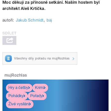
Moc děkuji za přínosné setkání. Naším hostem byl
architekt Aleš Krtička.
autoři:
Jakub Schmidt
,
baj
Všechny díly pořadu na mujRozhlas
mujRozhlas
Hry a četby
Krimi
Pohádky
Pořady
Živé vysílání