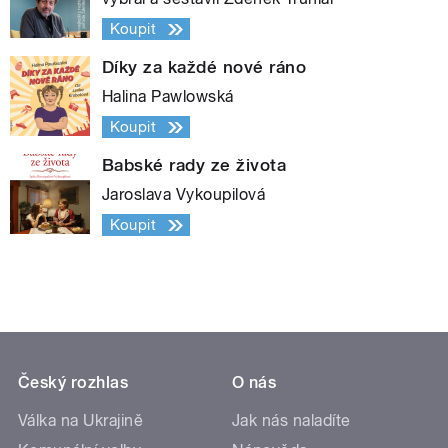
Koupit
Díky za každé nové ráno
Halina Pawlowská
Koupit
Babské rady ze života
Jaroslava Vykoupilová
Koupit
Český rozhlas
O nás
Válka na Ukrajině
Jak nás naladíte