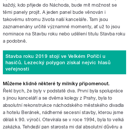
každý, kdo přijede do Náchoda, bude mít možnost se
těmi panely projít. A jeden panel bude věnován i
takovému stromu života naší kanceláře. Tam jsou
zaznamenány určité významné momenty, ať už to jsou
nominace na Stavbu roku nebo udělení titulu Stavba roku
a podobně.
Stavba roku 2019 stojí ve Velkém Poříčí u
hasičů. Lezecký polygon získal nejvíc hlasů
veřejnosti
Můžeme klidně některé ty milníky připomenout.
Řekl bych, že byly v podstatě dva. První byla spolupráce
s jinou kanceláří a se dvěma kolegy z Prahy, byla to
absolutní rekonstrukce náchodského městského divadla
a hotelu Beránek, nádherné secesní stavby, kterou jsme
dělali k 90. výročí. Otevírala se v roce 1994, byla to velká
zakázka. Tehdejší pan starosta mi dal absolutní důvěru a