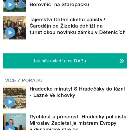
Borovnici na Staropacku
Tajemství Dětenického panství!
Čarodějnice Žizelda dohlíží na
turistickou novinku zámku v Dětenicích
Jak nás naladíte na DABu
VÍCE Z POŘADU
Hradecké minuty! S Hradečáky do lázní
- Lázně Velichovky
Rychlost a přesnost. Hradecký policista
Miroslav Zapletal je mistrem Evropy
v dynamické střelbě