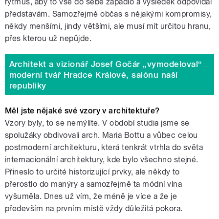
rytmus, aby to vše do sebe zapadlo a výsledek odpovídal
představám. Samozřejmě občas s nějakými kompromisy,
někdy menšími, jindy většími, ale musí mít určitou hranu,
přes kterou už nepůjde.
Architekt a vizionář Josef Gočár „vymodeloval“
moderní tvář Hradce Králové, salónu naší
republiky
Měl jste nějaké své vzory v architektuře?
Vzory byly, to se nemýlíte. V období studia jsme se
spolužáky obdivovali arch. Maria Bottu a vůbec celou
postmoderní architekturu, která tenkrát vtrhla do světa
internacionální architektury, kde bylo všechno stejné.
Přineslo to určité historizující prvky, ale někdy to
přerostlo do manýry a samozřejmě ta módní vlna
vyšuměla. Dnes už vím, že méně je více a že je
především na prvním místě vždy důležitá pokora.