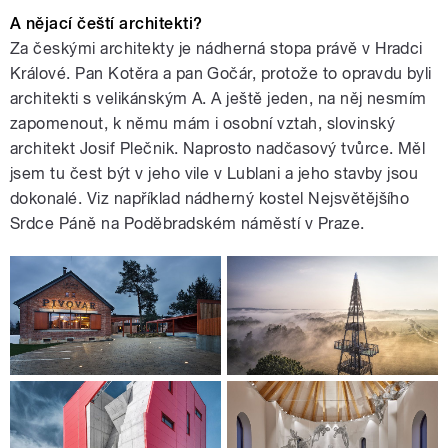
A nějací čeští architekti?
Za českými architekty je nádherná stopa právě v Hradci
Králové. Pan Kotěra a pan Gočár, protože to opravdu byli
architekti s velikánským A. A ještě jeden, na něj nesmím
zapomenout, k němu mám i osobní vztah, slovinský
architekt Josif Plečnik. Naprosto nadčasový tvůrce. Měl
jsem tu čest být v jeho vile v Lublani a jeho stavby jsou
dokonalé. Viz například nádherný kostel Nejsvětějšího
Srdce Páně na Poděbradském náměstí v Praze.