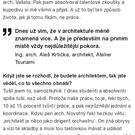
arch. Vašata. Pak jsem absolvoval talentové zkoušky a
kupodivu si mě všimli a přijali. A už to byl ten způsob
života, jak já tomu říkám, ne práce.
Dnes už vím, že v architektuře méně
znamená více. A že je především na prvním
místě vždy nejdůležitější pokora.
Ing. arch. Aleš Krtička, architekt, Atelier
Tsunami
Když jste se rozhodl, že budete architektem, tak jste
věděl, co to všechno obnáší?
Tušil jsem to, samozřejmě. I dnes studenti a absolventi
spíše tuší, než vědí. Protože naše práce, to je, řekl bych,
10 až 15 procent tvůrčí práce, a pak nejrůznější jednání a
koordinace. Kdysi pan arch. Novotný řekl hezkou větu:
‚architekt je něco jako dirigent orchestru'. On zná obrysy
a vizi té skladby a musí tou taktovkou mávat a udávat