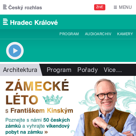
Přejít k hlavnímu obsahu
MENU
ŽIVĚ
PROGRAM
AUDIOARCHIV
KAMERY
Architektura
Program
Pořady
Více
…