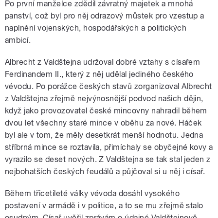
Po první manželce zdědil závratný majetek a mnohá
panství, což byl pro něj odrazový můstek pro vzestup a
naplnění vojenských, hospodářských a politických
ambicí.
Albrecht z Valdštejna udržoval dobré vztahy s císařem
Ferdinandem II., který z něj udělal jediného českého
vévodu. Po porážce českých stavů zorganizoval Albrecht
z Valdštejna zřejmě nejvýnosnější podvod našich dějin,
když jako provozovatel české mincovny nahradil během
dvou let všechny staré mince v oběhu za nové. Háček
byl ale v tom, že měly desetkrát menší hodnotu. Jedna
stříbrná mince se roztavila, přimíchaly se obyčejné kovy a
vyrazilo se deset nových. Z Valdštejna se tak stal jeden z
nejbohatších českých feudálů a půjčoval si u něj i císař.
Během třicetileté války vévoda dosáhl vysokého
postavení v armádě i v politice, a to se mu zřejmě stalo
osudným. Císař uvěřil zprávám o údajné Valdštejnově