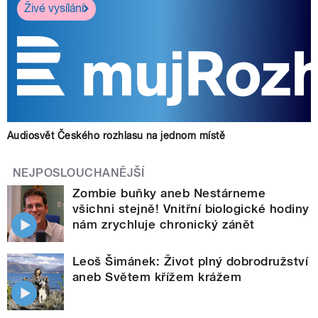
Živé vysílání
Audiosvět Českého rozhlasu na jednom místě
NEJPOSLOUCHANĚJŠÍ
Zombie buňky aneb Nestárneme
všichni stejně! Vnitřní biologické hodiny
nám zrychluje chronický zánět
Leoš Šimánek: Život plný dobrodružství
aneb Světem křížem krážem