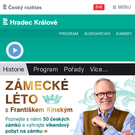
Přejít k hlavnímu obsahu
MENU
ŽIVĚ
PROGRAM
AUDIOARCHIV
KAMERY
Historie
Program
Pořady
Více
…