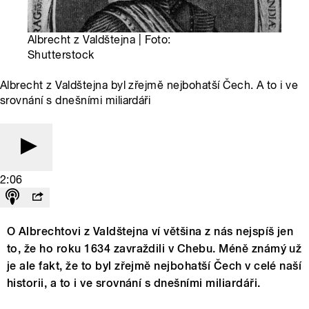
Albrecht z Valdštejna | Foto:
Shutterstock
Albrecht z Valdštejna byl zřejmě nejbohatší Čech. A to i ve
srovnání s dnešními miliardáři
2:06
O Albrechtovi z Valdštejna ví většina z nás nejspíš jen
to, že ho roku 1634 zavraždili v Chebu. Méně známý už
je ale fakt, že to byl zřejmě nejbohatší Čech v celé naší
historii, a to i ve srovnání s dnešními miliardáři.