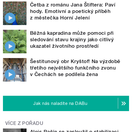
Četba z románu Jana Štiftera: Paví
hody. Emotivní a poetický příběh
z městečka Horní Jelení
Běžná kapradina může pomoci při
sledování stavu krajiny jako citlivý
ukazatel životního prostředí
Šestitunový obr Kryštof! Na výzdobě
třetího největšího funkčního zvonu
v Čechách se podílela žena
Jak nás naladíte na DABu
VÍCE Z POŘADU
Alois Rašín se zasloužil o stabilizaci