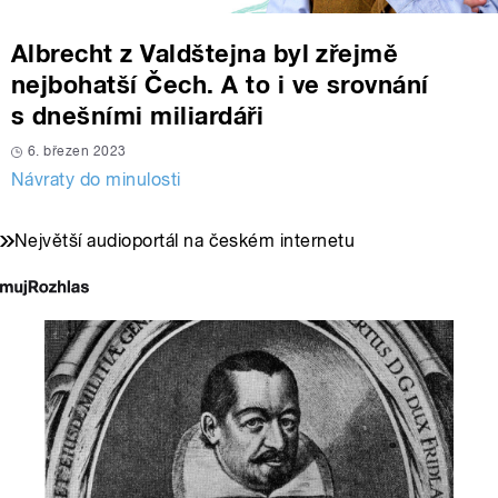
Albrecht z Valdštejna byl zřejmě
nejbohatší Čech. A to i ve srovnání
s dnešními miliardáři
6. březen 2023
Návraty do minulosti
Největší audioportál na českém internetu