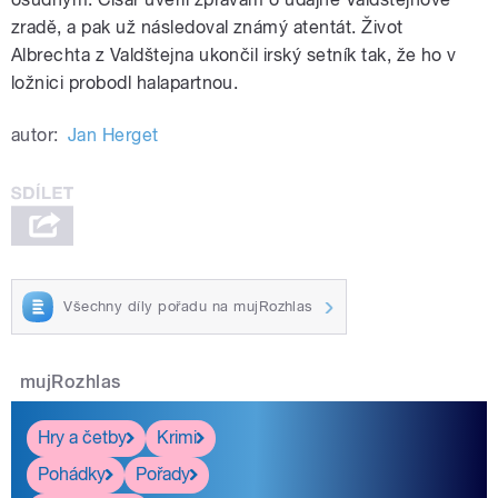
zradě, a pak už následoval známý atentát. Život
Albrechta z Valdštejna ukončil irský setník tak, že ho v
ložnici probodl halapartnou.
autor:
Jan Herget
Všechny díly pořadu na mujRozhlas
mujRozhlas
Hry a četby
Krimi
Pohádky
Pořady