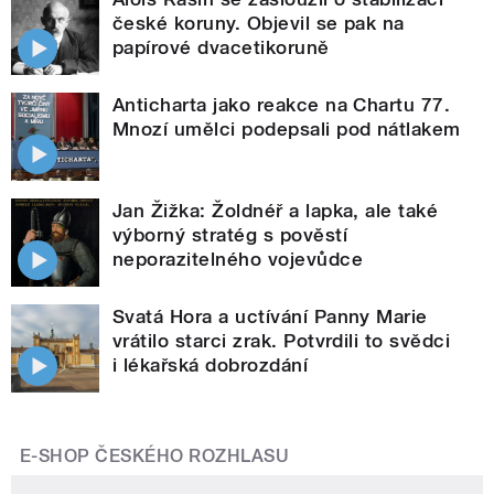
české koruny. Objevil se pak na
papírové dvacetikoruně
Anticharta jako reakce na Chartu 77.
Mnozí umělci podepsali pod nátlakem
Jan Žižka: Žoldnéř a lapka, ale také
výborný stratég s pověstí
neporazitelného vojevůdce
Svatá Hora a uctívání Panny Marie
vrátilo starci zrak. Potvrdili to svědci
i lékařská dobrozdání
E-SHOP ČESKÉHO ROZHLASU