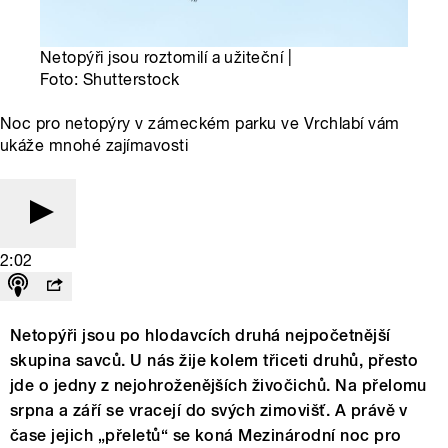
Netopýři jsou roztomilí a užiteční |
Foto: Shutterstock
Noc pro netopýry v zámeckém parku ve Vrchlabí vám
ukáže mnohé zajímavosti
2:02
Netopýři jsou po hlodavcích druhá nejpočetnější
skupina savců. U nás žije kolem třiceti druhů, přesto
jde o jedny z nejohroženějších živočichů. Na přelomu
srpna a září se vracejí do svých zimovišť. A právě v
čase jejich „přeletů“ se koná Mezinárodní noc pro