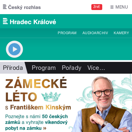
Přejít k hlavnímu obsahu
MENU
ŽIVĚ
PROGRAM
AUDIOARCHIV
KAMERY
Příroda
Program
Pořady
Více
…