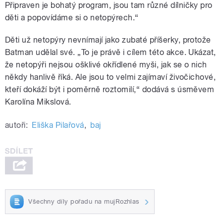
Připraven je bohatý program, jsou tam různé dílničky pro
děti a popovídáme si o netopýrech.
“
Děti už netopýry nevnímají jako zubaté příšerky, protože
Batman udělal své. „To je právě i cílem této akce. Ukázat,
že netopýři nejsou ošklivé okřídlené myši, jak se o nich
někdy hanlivě říká. Ale jsou to velmi zajímaví živočichové,
kteří dokáží být i poměrně roztomilí,
“
dodává s úsměvem
Karolína Mikslová.
autoři:
Eliška Pilařová
,
baj
Všechny díly pořadu na mujRozhlas