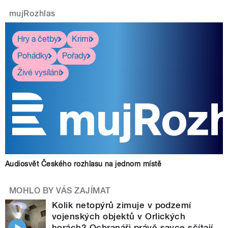
mujRozhlas
Hry a četby
Krimi
Pohádky
Pořady
Živé vysílání
Audiosvět Českého rozhlasu na jednom místě
MOHLO BY VÁS ZAJÍMAT
Kolik netopýrů zimuje v podzemí
vojenských objektů v Orlických
horách? Ochranáři právě savce sčítají