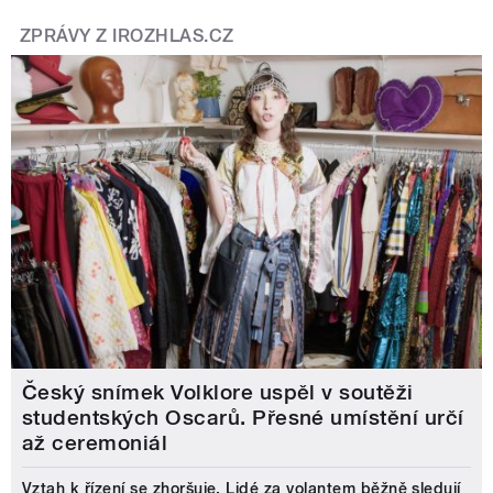
ZPRÁVY Z IROZHLAS.CZ
Český snímek Volklore uspěl v soutěži
studentských Oscarů. Přesné umístění určí
až ceremoniál
Vztah k řízení se zhoršuje. Lidé za volantem běžně sledují