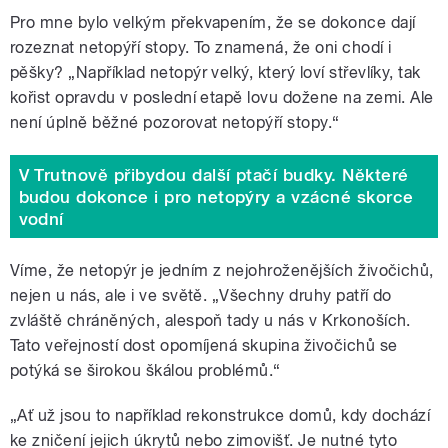
Pro mne bylo velkým překvapením, že se dokonce dají
rozeznat netopýří stopy. To znamená, že oni chodí i
pěšky? „Například netopýr velký, který loví střevlíky, tak
kořist opravdu v poslední etapě lovu dožene na zemi. Ale
není úplně běžné pozorovat netopýří stopy.
“
V Trutnově přibydou další ptačí budky. Některé
budou dokonce i pro netopýry a vzácné skorce
vodní
Víme, že netopýr je jedním z nejohroženějších živočichů,
nejen u nás, ale i ve světě. „Všechny druhy patří do
zvláště chráněných, alespoň tady u nás v Krkonoších.
Tato veřejností dost opomíjená skupina živočichů se
potýká se širokou škálou problémů.
“
„Ať už jsou to například rekonstrukce domů, kdy dochází
ke zničení jejich úkrytů nebo zimovišť. Je nutné tyto