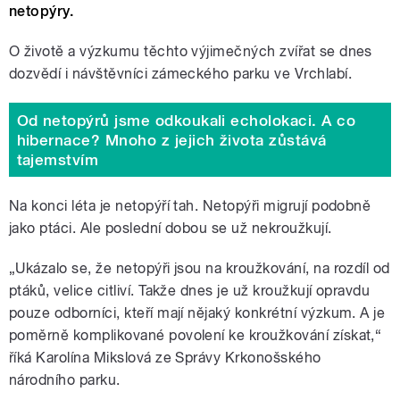
netopýry.
O životě a výzkumu těchto výjimečných zvířat se dnes
dozvědí i návštěvníci zámeckého parku ve Vrchlabí.
Od netopýrů jsme odkoukali echolokaci. A co
hibernace? Mnoho z jejich života zůstává
tajemstvím
Na konci léta je netopýří tah. Netopýři migrují podobně
jako ptáci. Ale poslední dobou se už nekroužkují.
„Ukázalo se, že netopýři jsou na kroužkování, na rozdíl od
ptáků, velice citliví. Takže dnes je už kroužkují opravdu
pouze odborníci, kteří mají nějaký konkrétní výzkum. A je
poměrně komplikované povolení ke kroužkování získat,“
říká Karolína Mikslová ze Správy Krkonošského
národního parku.