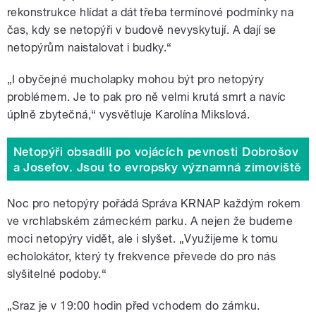
rekonstrukce hlídat a dát třeba termínové podmínky na
čas, kdy se netopýři v budově nevyskytují. A dají se
netopýrům naistalovat i budky.
“
„I obyčejné mucholapky mohou být pro netopýry
problémem. Je to pak pro ně velmi krutá smrt a navíc
úplně zbytečná,
“
vysvětluje Karolína Mikslová.
Netopýři obsadili po vojácích pevnosti Dobrošov
a Josefov. Jsou to evropsky významná zimoviště
Noc pro netopýry pořádá Správa KRNAP každým rokem
ve vrchlabském zámeckém parku. A nejen že budeme
moci netopýry vidět, ale i slyšet. „Využijeme k tomu
echolokátor, který ty frekvence převede do pro nás
slyšitelné podoby.
“
„Sraz je v 19:00 hodin před vchodem do zámku.