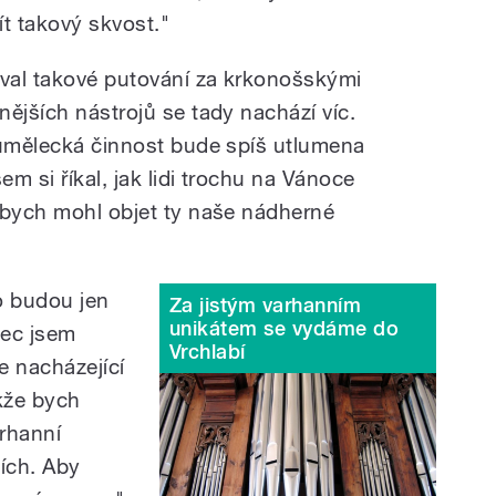
ít takový skvost."
val takové putování za krkonošskými
ějších nástrojů se tady nachází víc.
 umělecká činnost bude spíš utlumena
m si říkal, jak lidi trochu na Vánoce
 bych mohl objet ty naše nádherné
to budou jen
Za jistým varhanním
unikátem se vydáme do
nec jsem
Vrchlabí
e nacházející
kže bych
rhanní
ších. Aby