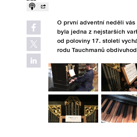
O první adventní neděli vá
byla jedna z nejstarších va
od poloviny 17. století vyc
rodu Tauchmanů obdivuhodn