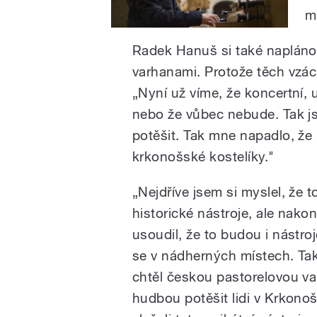
m
Radek Hanuš si také napláno
varhanami. Protože těch vzácn
„Nyní už víme, že koncertní,
nebo že vůbec nebude. Tak jse
potěšit. Tak mne napadlo, že
krkonošské kostelíky."
„Nejdříve jsem si myslel, že 
historické nástroje, ale nako
usoudil, že to budou i nástroj
se v nádherných místech. Ta
chtěl českou pastorelovou va
hudbou potěšit lidi v Krkono