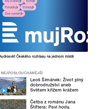
Hry a četby
Krimi
Pohádky
Pořady
Živé vysílání
Audiosvět Českého rozhlasu na jednom místě
NEJPOSLOUCHANĚJŠÍ
Leoš Šimánek: Život plný
dobrodružství aneb
Světem křížem krážem
Četba z románu Jana
Štiftera: Paví hody.