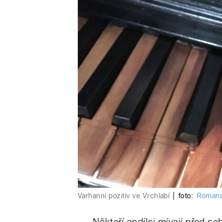
Varhanní pozitiv ve Vrchlabí
|
foto:
Romana
Někteří andílci mívají před s