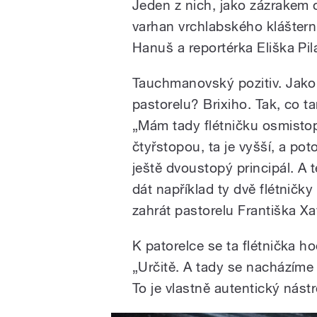
Jeden z nich, jako zázrakem o
varhan vrchlabského kláštern
Hanuš a reportérka Eliška Pila
Tauchmanovský pozitiv. Jak
pastorelu? Brixiho. Tak, co 
„Mám tady flétničku osmistop
čtyřstopou, ta je vyšší, a p
ještě dvoustopý principál. A
dát například ty dvě flétničky
zahrát pastorelu Františka Xa
K patorelce se ta flétnička ho
„Určitě. A tady se nacházíme u
To je vlastně autentický nástr