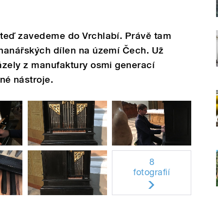
s teď zavedeme do Vrchlabí. Právě tam
rhanářských dílen na území Čech. Už
házely z manufaktury osmi generací
é nástroje.
8
fotografií