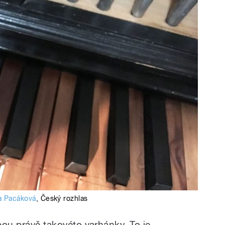
 Pacáková
,
Český rozhlas
ebou právě takovéto varhánky. To je