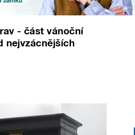
av - část vánoční
d nejvzácnějších