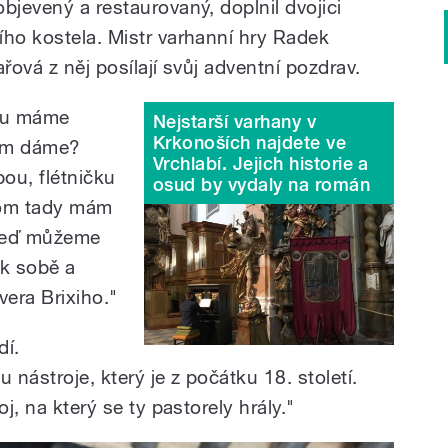
bjevený a restaurovaný, doplnil dvojici
ího kostela. Mistr varhanní hry Radek
řová z něj posílají svůj adventní pozdrav.
ou máme
Nejstarší varhany v
Krkonoších najdete ve
tam dáme?
Vrchlabí. Jejich historie a
ou, flétničku
osud by vydaly na román
otom tady mám
 teď můžeme
 k sobě a
vera Brixiho."
dí.
 nástroje, který je z počátku 18. století.
oj, na který se ty pastorely hrály."