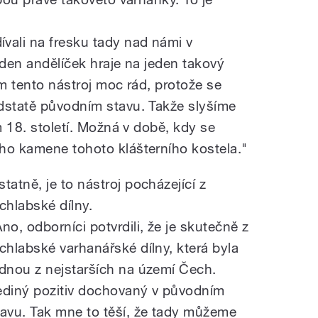
ali na fresku tady nad námi v
eden andělíček hraje na jeden takový
ám tento nástroj moc rád, protože se
dstatě původním stavu. Takže slyšíme
m 18. století. Možná v době, kdy se
ho kamene tohoto klášterního kostela."
statně, je to nástroj pocházející z
rchlabské dílny.
Ano, odborníci potvrdili, že je skutečně z
rchlabské varhanářské dílny, která byla
ednou z nejstarších na území Čech.
ediný pozitiv dochovaný v původním
tavu. Tak mne to těší, že tady můžeme