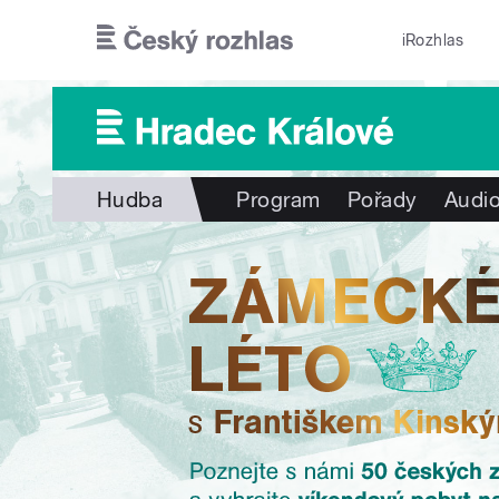
Přejít k hlavnímu obsahu
iRozhlas
Hudba
Program
Pořady
Audio