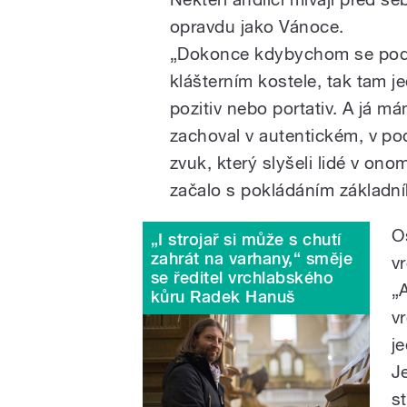
opravdu jako Vánoce.
„Dokonce kdybychom se podív
klášterním kostele, tak tam j
pozitiv nebo portativ. A já m
zachoval v autentickém, v po
zvuk, který slyšeli lidé v ono
začalo s pokládáním základní
O
„I strojař si může s chutí
zahrát na varhany,“ směje
v
se ředitel vrchlabského
„
kůru Radek Hanuš
v
j
J
s