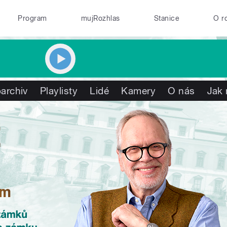
Program
mujRozhlas
Stanice
O r
archiv
Playlisty
Lidé
Kamery
O nás
Jak 