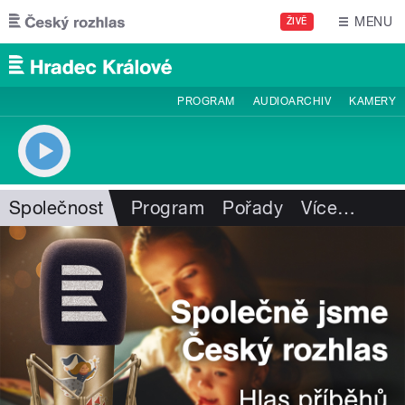
Přejít k hlavnímu obsahu
MENU
ŽIVĚ
PROGRAM
AUDIOARCHIV
KAMERY
Společnost
Program
Pořady
Více
…