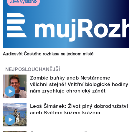
Živé vysílání
Audiosvět Českého rozhlasu na jednom místě
NEJPOSLOUCHANĚJŠÍ
Zombie buňky aneb Nestárneme
všichni stejně! Vnitřní biologické hodiny
nám zrychluje chronický zánět
Leoš Šimánek: Život plný dobrodružství
aneb Světem křížem krážem