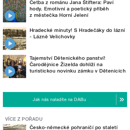
Četba z románu Jana Štiftera: Paví
hody. Emotivní a poetický příběh
z městečka Horní Jelení
Hradecké minuty! S Hradečáky do lázní
- Lázně Velichovky
Tajemství Dětenického panství!
Čarodějnice Žizelda dohlíží na
turistickou novinku zámku v Dětenicích
Jak nás naladíte na DABu
VÍCE Z POŘADU
Česko-německé pohraničí po staletí