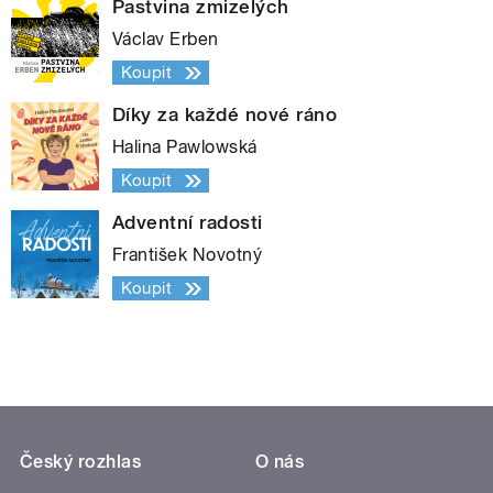
Pastvina zmizelých
Václav Erben
Koupit
Díky za každé nové ráno
Halina Pawlowská
Koupit
Adventní radosti
František Novotný
Koupit
Český rozhlas
O nás