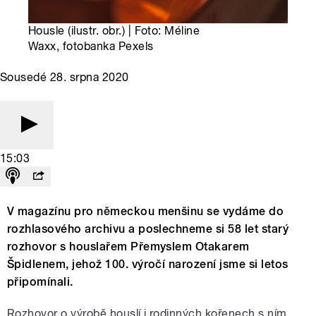
Housle (ilustr. obr.) | Foto: Méline
Waxx, fotobanka Pexels
Sousedé 28. srpna 2020
15:03
V magazínu pro německou menšinu se vydáme do
rozhlasového archivu a poslechneme si 58 let starý
rozhovor s houslařem Přemyslem Otakarem
Špidlenem, jehož 100. výročí narození jsme si letos
připomínali.
Rozhovor o výrobě houslí i rodinných kořenech s ním