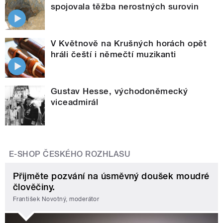
spojovala těžba nerostných surovin
V Květnově na Krušných horách opět
hráli čeští i němečtí muzikanti
Gustav Hesse, východoněmecký
viceadmirál
E-SHOP ČESKÉHO ROZHLASU
Přijměte pozvání na úsměvný doušek moudré
člověčiny.
František Novotný, moderátor